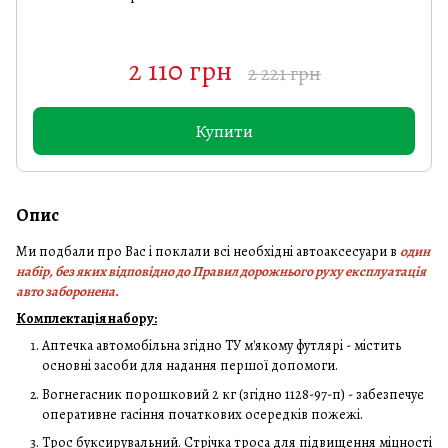
2 110 грн
2 221 грн
Купити
Опис
Ми подбали про Вас і поклали всі необхідні автоаксесуари в
один
набір, без яких відповідно до Правил дорожнього руху експлуатація
авто заборонена.
Комплектація набору:
Аптечка автомобільна згідно ТУ м'якому футлярі - містить
основні засоби для надання першої допомоги.
Вогнегасник порошковий 2 кг (згідно 1128-97-п) - забезпечує
оперативне гасіння початкових осередків пожежі.
Трос буксирувальний. Стрічка троса для підвищення міцності