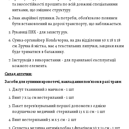
та зносостійкості прошита по всій довжині спеціальними
нитками, що зміцнює структуру.
Знак аварійної зупинки. За потреби, обов’язково повинен
бути встановлений на дорозі транспорту, що наближається.
Рукавиці ПВХ - для захисту рук.
Сумка-органайзер Honda чорна, на два відділення 50 х 18 х 18
см. Зручна й містка, має 4 текстильних липучки, завдяки яким
буде триматися в багажнику.
Інструкція з використання - для правильної експлуатації
кожного елемента.
Склад аптечки:
Засоби для зупинки кровотечі, накладання пов'язок в разі травм
Джгут тканинний з маячком - 1 шт
Бинт 7 х 14 см нестерильний - 1 шт
Пакет перев'язувальний першої допомоги з однією
подушечкою медичний стерильний 13 х 11 см - 1 шт
Бинт нестерильний 5 м х 5 см - 2 шт
Серветка медична антимікробна з фурагіном 10 х 13 см - 1 шт