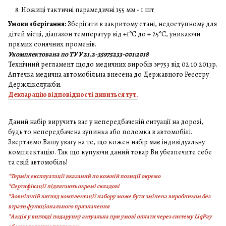
Ножиці тактичні парамедичні 155 мм - 1 шт
Умови зберігання:
Зберігати в закритому стані, недоступному для
дітей місці, діапазон температур від +1°C до + 25°C, уникаючи
прямих сонячних променів.
Укомплектована по ТУ У 21.2-35975233-001:2018
Технічний регламент щодо медичних виробів №753 від 02.10.2013р.
Аптечка медична автомобільна внесена до Державного Реєстру
Держлікслужби.
Декларацію відповідності дивиться тут.
Даний набір виручить вас у непередбаченій ситуації на дорозі,
будь то непередбачена зупинка або поломка в автомобілі.
Звертаємо Вашу увагу на те, що кожен набір має індивідуальну
комплектацію. Так що купуючи даний товар Ви убезпечите себе
та свій автомобіль!
*Термін експлуатації вказаний по кожній позиції окремо
*Сертифікації підлягають окремі складові
*Зовнішній вигляд комплектації набору може бути змінена виробником без
втрати функціонального призначення
*Акція у вигляді подарунку актуальна при умові оплати через систему
LiqPay