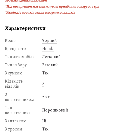
або накладеним платежем
*Під подарунком мається на увазі придбання товару за 1 грн
*Акція діє до закінчення товарних залишків
Характеристики
Колір
Чорний
Бренд авто
Honda
Тип автомобіля
Легковий
Тип набору
Базовий
З сумкою
Так
КІлькість
2
відділів
З
2 кг
вогнегасником
Тип
Порошковий
вогнегасника
З аптечкою
Ні
З тросом
Так