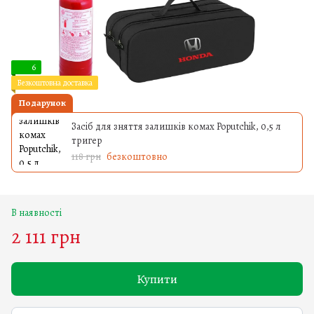
6
Безкоштовна доставка
Подарунок
Засіб для зняття залишків комах Poputchik, 0,5 л
тригер
118 грн
безкоштовно
В наявності
2 111 грн
Купити