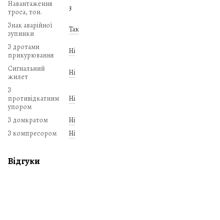
Навантаження
3
троса, тон.
Знак аварійної
Так
зупинки
З дротами
Ні
прикурювання
Сигнальний
Ні
жилет
З
противідкатним
Ні
упором
З домкратом
Ні
З компресором
Ні
Відгуки