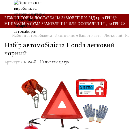
БЕЗКОШТОВНА ДОСТАВКА НА ЗАМОВЛЕННЯ ВІД 1400 ГРН 💥
МІНІМАЛЬНА СУМА ЗАМОВЛЕННЯ ДЛЯ ОФОРМЛЕННЯ 500 ГРН 💥
Набори автомобіліста
З логотипом Вашого авто
Легковий
На
Набір автомобіліста Honda легковий
чорний
Артикул:
01-062-Л
Написати відгук