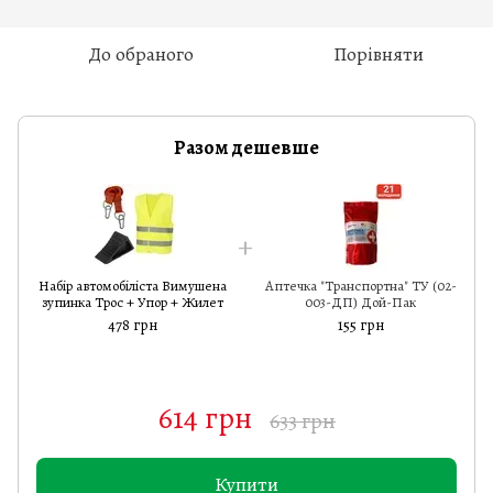
До обраного
Порівняти
Разом дешевше
Набір автомобіліста Вимушена
Аптечка "Транспортна" ТУ (02-
зупинка Трос + Упор + Жилет
003-ДП) Дой-Пак
478 грн
155 грн
614 грн
633 грн
Купити