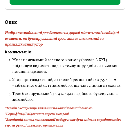
Опис
Набір автомобільний для безпеки на дорозі містить такі необхідні
елементи, як буксирувальний трос, жилет сигнальний та
противідкатний упор.
Комплектація:
Жилет сигнальний зеленого кольору (розмір L-XXL)
- підвищує видимість водія у темну пору доби чи в умовах
поганої видимості.
Упор противідкатний, легковий резиновий 16 х 7,5 х 9 см
- забезпечує стійкість автомобіля під час зупинки на схилах.
Трос буксирувальний 3 т 4 м - для надійного буксирування
автомобіля.
*Термін експлуатації вказаний по кожній позиції окремо
*Сертифікації підлягають окремі складові
*Зовнішній вигляд комплектації набору може бути змінена виробником без
втрати функціонального призначення