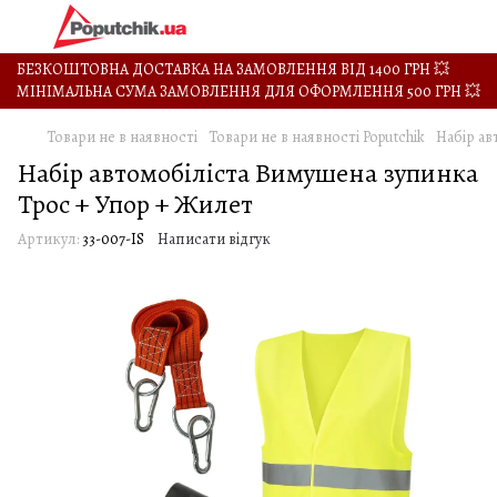
БЕЗКОШТОВНА ДОСТАВКА НА ЗАМОВЛЕННЯ ВІД 1400 ГРН 💥
МІНІМАЛЬНА СУМА ЗАМОВЛЕННЯ ДЛЯ ОФОРМЛЕННЯ 500 ГРН 💥
Товари не в наявності
Товари не в наявності Poputchik
Набір ав
Набір автомобіліста Вимушена зупинка
Трос + Упор + Жилет
Артикул:
33-007-IS
Написати відгук