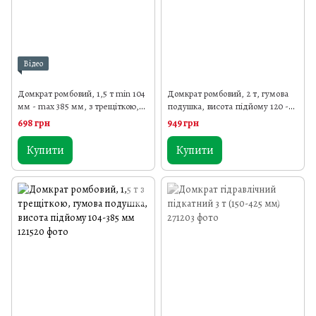
Відео
Домкрат ромбовий, 1,5 т min 104
Домкрат ромбовий, 2 т, гумова
мм - max 385 мм, з трещіткою,
подушка, висота підйому 120 -
гумова подушка
413 мм
698 грн
949 грн
Купити
Купити