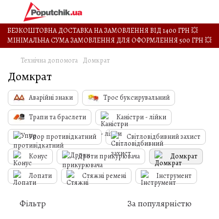
БЕЗКОШТОВНА ДОСТАВКА НА ЗАМОВЛЕННЯ ВІД 1400 ГРН 💥
МІНІМАЛЬНА СУМА ЗАМОВЛЕННЯ ДЛЯ ОФОРМЛЕННЯ 500 ГРН 💥
Технічна допомога
Домкрат
Домкрат
Аварійні знаки
Трос буксирувальний
Трапи та браслети
Каністри - лійки
Упор противідкатний
Світловідбивний захист
Конус
Дроти прикурювача
Домкрат
Лопати
Стяжні ремені
Інструмент
Фільтр
За популярністю