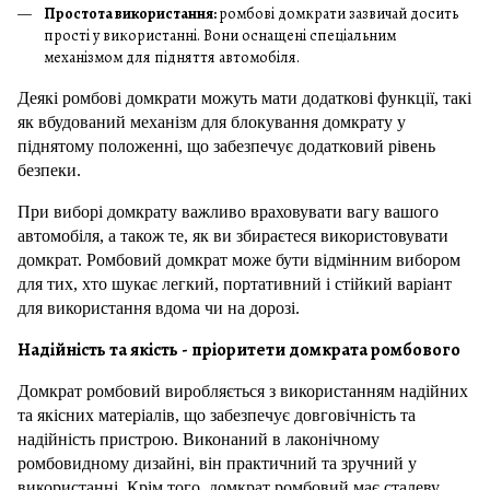
Простота використання:
ромбові домкрати зазвичай досить
прості у використанні. Вони оснащені спеціальним
механізмом для підняття автомобіля.
Деякі ромбові домкрати можуть мати додаткові функції, такі
як вбудований механізм для блокування домкрату у
піднятому положенні, що забезпечує додатковий рівень
безпеки.
При виборі домкрату важливо враховувати вагу вашого
автомобіля, а також те, як ви збираєтеся використовувати
домкрат. Ромбовий домкрат може бути відмінним вибором
для тих, хто шукає легкий, портативний і стійкий варіант
для використання вдома чи на дорозі.
Надійність та якість - пріоритети домкрата ромбового
Домкрат ромбовий виробляється з використанням надійних
та якісних матеріалів, що забезпечує довговічність та
надійність пристрою. Виконаний в лаконічному
ромбовидному дизайні, він практичний та зручний у
використанні. Крім того, домкрат ромбовий має сталеву