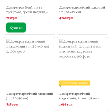
Домкрат ромбовий, 1,5 т з
Домкрат гідравлічний підкатний
трещіткою, гумова подушка,
3 т (150-425 мм)
висота підйому 104-385 мм
725 грн
4 260 грн
Купити
Безкоштовна доставка
Домкрат гідравлічний пляшковий
Домкрат гідравлічний
3 т (180-350 мм)
(підкатний), 2т, min 135 мм -
max 335мм, картонна коробка
858 грн
1 698 грн