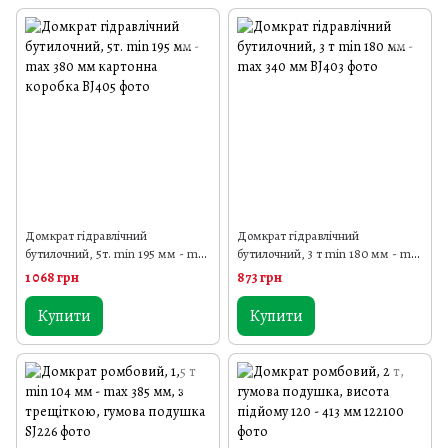
Домкрат гідравлічний
Домкрат гідравлічний
бутилочний, 5т. min 195 мм - max
бутилочний, 3 т min 180 мм - max
380 мм картонна коробка
340 мм
1 068 грн
873 грн
Купити
Купити