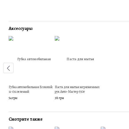
Аксессуары
Губка автомобильная Economik
Паста для мытья загрязненных
11-011 зеленый
рук Авто-Мастер 550г
54 грн
38 грн
Смотрите также