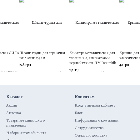
ческая СИЛА
Шланг-груша для перекачки
Канистра металлическая для
Крышка для 
жидкости 157 см
топлива 10л, с перчатками
классическа
черный глянец, ТМ Poputchik
248 грн
40 грн
770 грн
Каталог
Клиентам
Акции
Вход в личный кабинет
Аптечка
Блог
Товары медицинского
Информация о компании
назначения
Сотрудничество
Наборы автомобилиста
Оплата и доставка