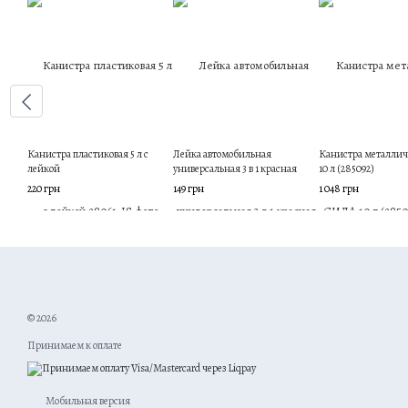
Канистра пластиковая 5 л с
Лейка автомобильная
Канистра металли
лейкой
универсальная 3 в 1 красная
10 л (285092)
220 грн
149 грн
1 048 грн
© 2026
Принимаем к оплате
Мобильная версия