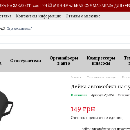
А НА ЗАКАЗ ОТ 1400 ГРН 💥 МИНИМАЛЬНАЯ СУММА ЗАКАЗА ДЛЯ ОФ
ставка
Контактная информация
Отзывы о магазине
-42
Перезвонить вам?
Органайзеры
Компрессоры
Те
Огнетушители
а
в авто
и насосы
Главная
Техническая помощь
Канис
Лейка автомобильная у
В наличии
Артикул: 07-001
Оставит
149 грн
Оптовые цены от 10 единиц
Войти
для отображения накопит
%