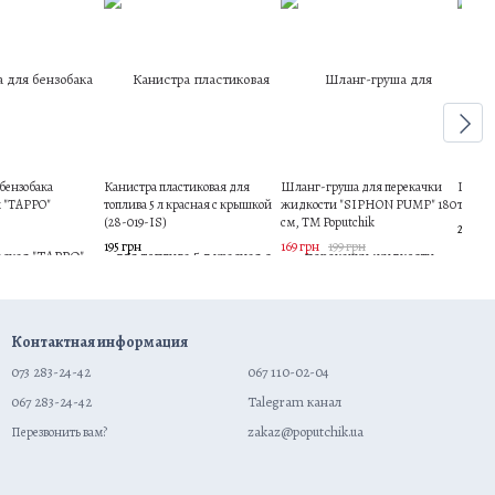
бензобака
Канистра пластиковая для
Шланг-груша для перекачки
Шланг
я "TAPPO"
топлива 5 л красная с крышкой
жидкости "SIPHON PUMP" 180
топлив
(28-019-IS)
см, ТМ Poputchik
250 гр
195 грн
169 грн
199 грн
Контактная информация
073 283-24-42
067 110-02-04
067 283-24-42
Talegram канал
zakaz@poputchik.ua
Перезвонить вам?