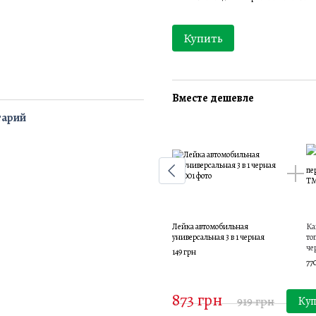
Купить
Вместе дешевле
тарий
Лейка автомобильная
Ка
универсальная 3 в 1 черная
то
че
149 грн
77
873 грн
919 грн
Куп