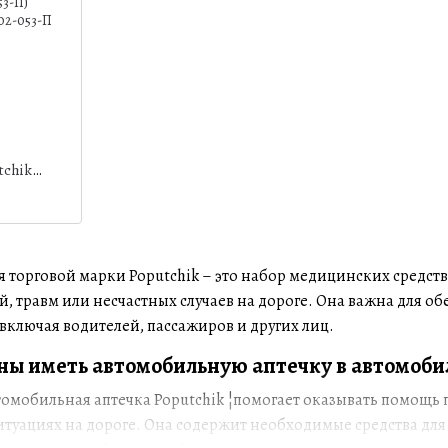
tchik
 торговой марки Poputchik – это набор медицинских средст
й, травм или несчастных случаев на дороге. Она важна для о
ключая водителей, пассажиров и других лиц.
ы иметь автомобильную аптечку в автомобил
омобильная аптечка Poputchik ¦помогает оказывать помощь 
туациях на дороге. Она содержит необходимые средства для 