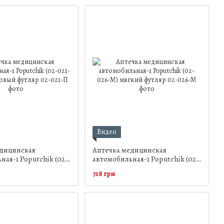
мягкий футляр
Видео
едицинская
Аптечка медицинская
ная-1 Poputchik (02-
автомобильная-1 Poputchik (02-
стиковый футляр
026-М) мягкий футляр
718 грн