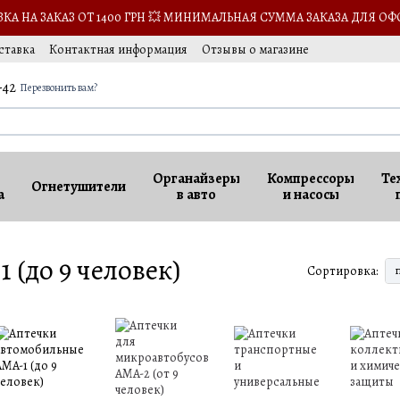
А НА ЗАКАЗ ОТ 1400 ГРН 💥 МИНИМАЛЬНАЯ СУММА ЗАКАЗА ДЛЯ ОФ
ставка
Контактная информация
Отзывы о магазине
-42
Перезвонить вам?
Органайзеры
Компрессоры
Те
Огнетушители
а
в авто
и насосы
(до 9 человек)
Сортировка: