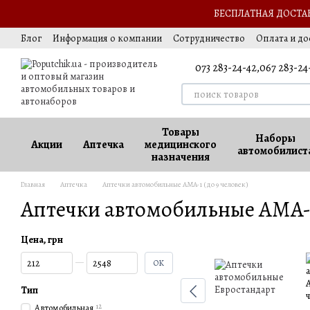
Перейти к основному контенту
БЕСПЛАТНАЯ ДОСТАВК
Блог
Информация о компании
Сотрудничество
Оплата и до
Выезд за границу
Обмен и возврат
Оферта
Ваккансии
073 283-24-42,
067 283-24
Товары
Наборы
Акции
Аптечка
медицинского
автомобилист
назначения
Главная
Аптечка
Аптечки автомобильные AMA-1 (до 9 человек)
Аптечки автомобильные AMA-1 
Цена, грн
От Цена, грн
До Цена, грн
OK
Тип
Автомобильная
12