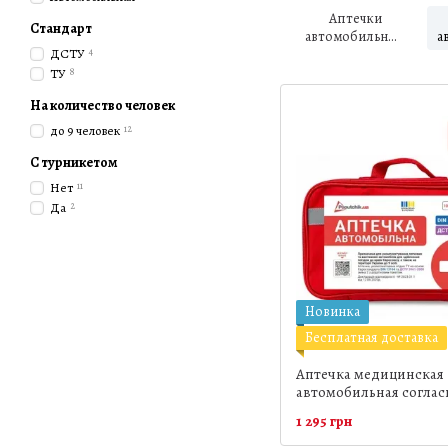
Аптечки
Стандарт
автомобильные
а
ДСТУ
4
Евростандарт
ТУ
8
На количество человек
до 9 человек
12
С турникетом
Нет
11
Да
2
Новинка
Бесплатная доставка
Аптечка медицинская
автомобильная согласн
DIN 13164+ДСТУ 3961-
1 295 грн
изменение 2)