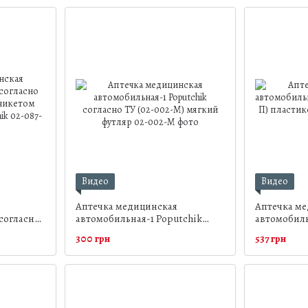
Видео
Видео
Аптечка медицинская
Аптечка м
согласно
автомобильная-1 Poputchik
автомобиль
никетом
согласно ТУ (02-002-М) мягкий
021-П) пла
300 грн
537 грн
chik
футляр