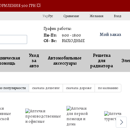
ОРМЛЕНИЯ 500 ГРН 💥
Сравнение
Укр
Рус
Желания
Вход
График работы:
Мой заказ
Пн-Пт:
9:00 - 18:00
Сб - Вс:
ВЫХОДНЫЕ
Уход
Решетка
хническая
Автомобильные
за
для
Эле
помощь
аксессуары
авто
радиатора
по популярности
сначала дешевле
сначала дороже
по названию