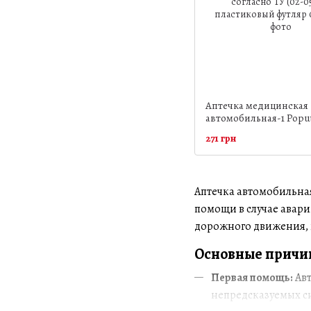
Аптечка медицинская
автомобильная-1 Popu
согласно ТУ (02-053-П)
271 грн
пластиковый футляр
Аптечка автомобильная
помощи в случае авари
дорожного движения, в
Основные причин
Первая помощь:
Авт
непредсказуемых си