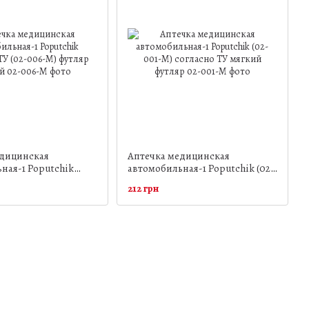
едицинская
Аптечка медицинская
ная-1 Poputchik
автомобильная-1 Poputchik (02-
У (02-006-М) футляр
001-М) согласно ТУ мягкий
212 грн
футляр