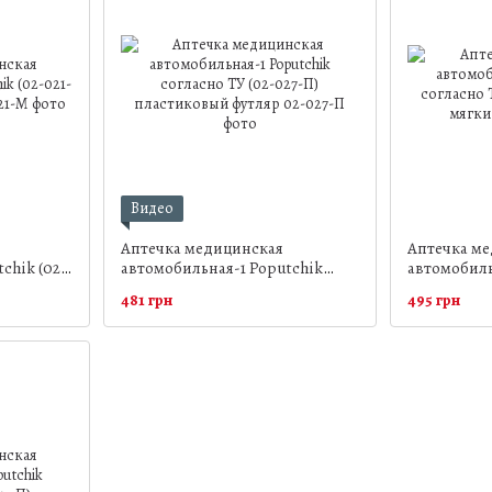
Видео
Аптечка медицинская
Аптечка м
chik (02-
автомобильная-1 Poputchik
автомобиль
согласно ТУ (02-027-П)
согласно Т
481 грн
495 грн
пластиковый футляр
мягкий