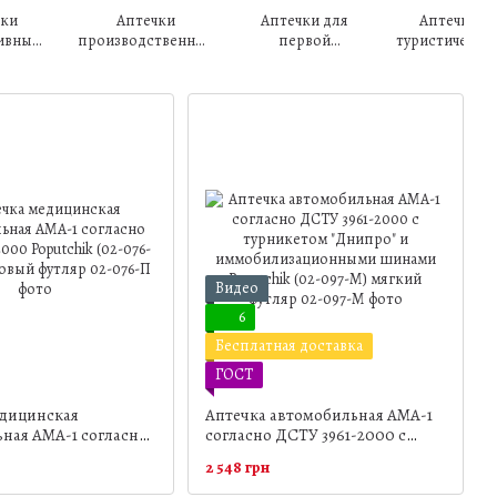
чки
Аптечки
Аптечки для
Аптечки
ивные
производственные
первой
туристически
еской
и офисные
помощи и
ты
дома
Видео
6
Бесплатная доставка
ГОСТ
едицинская
Аптечка автомобильная АМА-1
ная АМА-1 согласно
согласно ДСТУ 3961-2000 с
2000 Poputchik (02-
турникетом "Днипро" и
2 548 грн
стиковый футляр
иммобилизационными
шинами Poputchik (02-097-М)