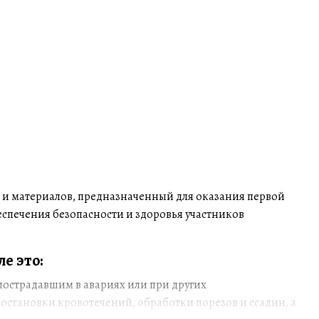
в и материалов, предназначенный для оказания первой
беспечения безопасности и здоровья участников
е это:
пострадавшим в авариях или при других
остановки кровотечений, обработки порезов и ссадин, а