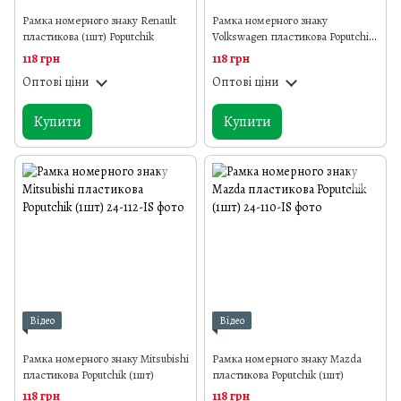
Рамка номерного знаку Renault
Рамка номерного знаку
пластикова (1шт) Poputchik
Volkswagen пластикова Poputchik
(1шт)
118 грн
118 грн
Оптові ціни
Оптові ціни
Купити
Купити
Відео
Відео
Рамка номерного знаку Mitsubishi
Рамка номерного знаку Mazda
пластикова Poputchik (1шт)
пластикова Poputchik (1шт)
118 грн
118 грн