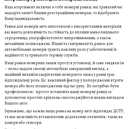
Наш асортимент включає в себе номерні рамки, які тривалий час
нададуть захист Вашим реєстраційним номерам, та відобразять
Вашу індивідуальність.
Рамки для номерів авто виготовлені з використанням матеріалів
які мають довговічність та стійкість до впливів навколишнього
середовища, ультрафіолетового випромінювання, а також
механічних пошкоджень. Міцність і витривалість рамок для
автомобільних номерів грають важливу роль у забезпеченні їх
надійності та тривалого терміну служби.
Наші рамки номерних знаків прості в установці, й саме завдяки їм
– легко надати своєму автомобілю завершений вигляд, а
надійний механізм закріплення номерного знака у рамці грає
відповідальну роль. Це важливий фактор у попередженні втрати
номера або його пошкодження під час руху. Не потрібно бути
професіоналом - просто встановіть нашу номерну рамку за
допомогою простих кріплень і насолоджуйтеся новим виглядом
Вашого авто.
Зауважимо, що кожна наша рамка на номер авто відповідає ДСТУ,
та має можливість встановлення додаткових елементів, таких як
камери або сенсори.