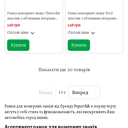
Рамка номерного знаку Chevrolet
Рамка номерного знаку Ford
пластик з об'ємними літерами
пластик з об'ємними літерами
Poputchik (2шт)
Poputchik (2шт)
248 грн
248 грн
Оптові ціни
Оптові ціни
Купити
Купити
Показати ще 20 товарів
Назад
Вперед
1
з 3
Рамки для номерних знаків від бренду Poputchik в першу чергу
несуть у собі стиль та функціональність, які виокремлять Ваш
автомобіль серед інших.
Асортимерт рамок для номерних знаків