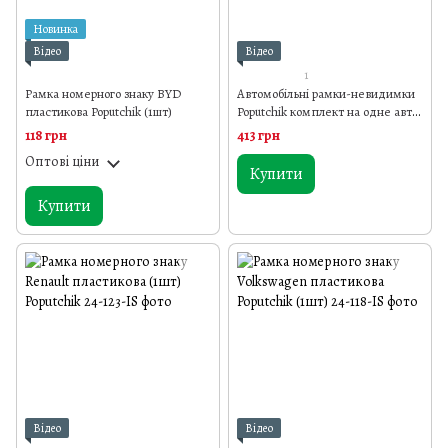
Новинка
Відео
Відео
1
Рамка номерного знаку BYD
Автомобільні рамки-невидимки
пластикова Poputchik (1шт)
Poputchik комплект на одне авто
чорні (24-051-IS)
118 грн
413 грн
Оптові ціни
Купити
Купити
Відео
Відео