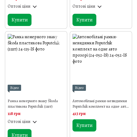
Оптові ціни
Оптові ціни
Купити
Купити
Відео
Відео
Рамка номерного знаку Škoda
Автомобільні рамки-невидимки
пластикова Poputchik (1шт)
Poputchik комплект на одне авто
прозорі (24-052-IS)
118 грн
413 грн
Оптові ціни
Купити
Купити