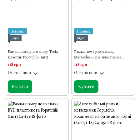
Новинка
Новинка
Відео
Відео
Рамка номерного знаку Tesla
Рамка номерного знаку
пластик Poputchik (1шт)
Mercedes-Benz пластикова
Poputchik (1шт)
118 грн
118 грн
Оптові ціни
Оптові ціни
Купити
Купити