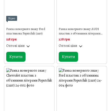
Відео
Рамка номерного знаку Ford
Рамка номерного знаку AUDI
пластикова Poputchik (1шт)
пластик з об'ємними літерами
Poputchik (2шт)
118 грн
238 грн
Оптові ціни
Оптові ціни
Купити
Купити