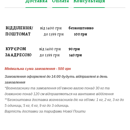
Доставка
Оплата
Консультація
ВІДДІЛЕННЯ/
від 1400 грн
безкоштовно
ПОШТОМАТ
до 1399 грн
100 грн
КУР'ЄРОМ
від 1400 грн
90 грн
ЗА АДРЕСОЮ
до 1399 грн
140 грн
Мінімальна сума замовлення - 500 грн
Замовлення
оформлені до 14:00 будуть відправлені в день
замовлення
*Вогнегасники т
а
замовлення
об’ємною вагою понад 30 кг та
довжиною понад 120 см відправляються на вантажне відділення
**Безкоштовна доставка вогнегасників діє на об'єми: 1 кг, 2 кг, 3 кг до
5 одиниць; 5 кг, 6 кг, 9 кг до 3 одиниць.
Вартість доставки за тарифами Нової Пошти