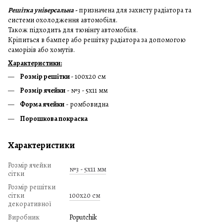
Решітка універсальна -
призначена для захисту радіатора та
системи охолодження автомобіля.
Також підходить для тюнінгу автомобіля.
Кріпиться в бампер або решітку радіатора за допомогою
саморізів або хомутів.
Характеристики:
Розмір решітки
- 100х20 см
Розмір ячейки
- №3 - 5х11 мм
Форма ячейки
- ромбовидна
Порошкова покраска
Характеристики
Розмір ячейки
№3 - 5х11 мм
сітки
Розмір решітки
сітки
100х20 см
декоративної
Виробник
Poputchik