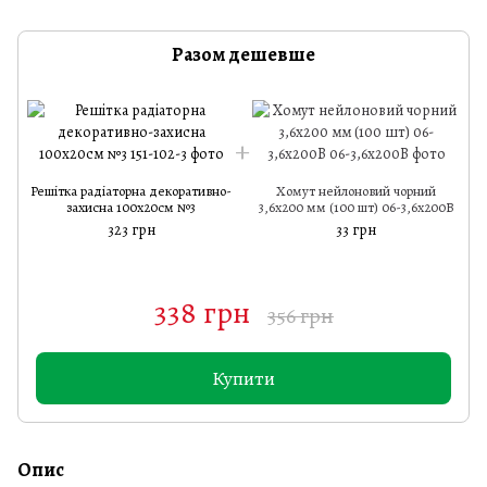
Разом дешевше
Решітка радіаторна декоративно-
Хомут нейлоновий чорний
Р
захисна 100х20см №3
3,6х200 мм (100 шт) 06-3,6х200B
323 грн
33 грн
338 грн
356 грн
Купити
Опис