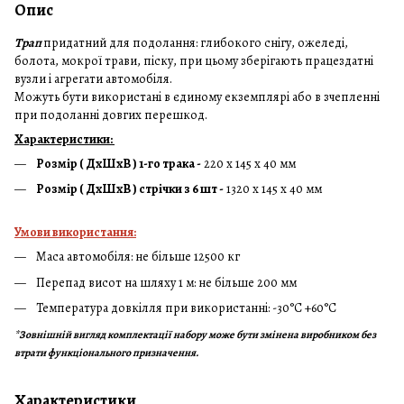
Опис
Трап
придатний для подолання: глибокого снігу, ожеледі,
болота, мокрої трави, піску, при цьому зберігають працездатні
вузли і агрегати автомобіля.
Можуть бути використані в єдиному екземплярі або в зчепленні
при подоланні довгих перешкод.
Характеристики:
Розмір ( ДхШхВ ) 1-го трака -
220 х 145 х 40 мм
Розмір ( ДхШхВ ) стрічки з 6 шт -
1320 х 145 х 40 мм
Умови використання:
Маса автомобіля: не більше 12500 кг
Перепад висот на шляху 1 м: не більше 200 мм
Температура довкілля при використанні: -30°C +60°C
*Зовнішній вигляд комплектації набору може бути змінена виробником без
втрати функціонального призначення.
Характеристики