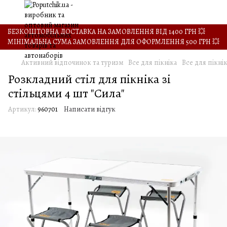
БЕЗКОШТОВНА ДОСТАВКА НА ЗАМОВЛЕННЯ ВІД 1400 ГРН 💥
МІНІМАЛЬНА СУМА ЗАМОВЛЕННЯ ДЛЯ ОФОРМЛЕННЯ 500 ГРН 💥
Активний відпочинок та туризм
Все для пікніка
Все для пікнік
Розкладний стіл для пікніка зі
стільцями 4 шт "Сила"
Артикул:
960701
Написати відгук