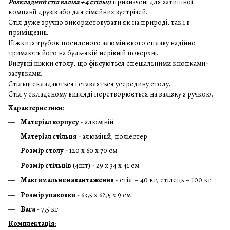
Розкладний стіл валіза + 4 стільці
призначені для затишної
компанії друзів або для сімейних зустрічей.
Стіл дуже зручно використовувати як на природі, так і в
приміщенні.
Ніжки із трубок посиленого алюмінієвого сплаву надійно
тримають його на будь-якій нерівній поверхні.
Висувні ніжки столу, що фіксуються спеціальними кнопками-
засувками.
Стільці складаються і ставляться усередину столу.
Стіл у складеному вигляді перетворюється на валізку з ручкою.
Характеристики:
Матеріал корпусу
- алюміній
Матеріал стільця
- алюміній, поліестер
Розмір столу
- 120 х 60 х 70 см
Розмір стільців
(4шт) - 29 х 34 х 41 см
Максимальне навантаження
- стіл – 40 кг, стілець – 100 кг
Розмір упаковки
- 63,5 х 62,5 х 9 см
Вага
- 7,5 кг
Комплектація: