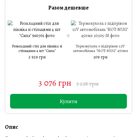
Разом дешевше
Розкладний стіл для пікніка зі
Термокухоль з підігрівом 12V
стільцями 4 шт "Сила"
автомобільна "HOT-MUG" 450мл
2 929 грн
309 грн
3 076 грн
3 238 грн
Купити
Опис