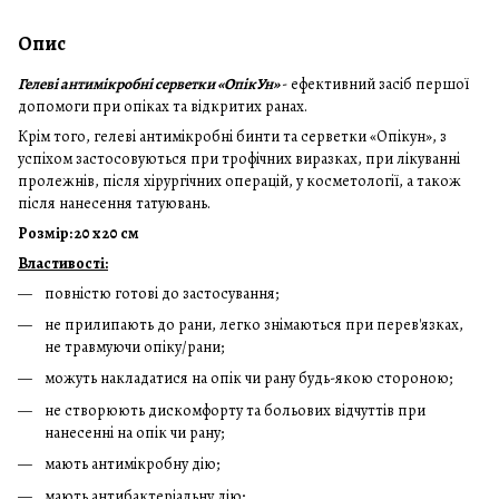
Опис
Гелеві антимікробні серветки «ОпікУн»
- ефективний засіб першої
допомоги при опіках та відкритих ранах.
Крім того, гелеві антимікробні бинти та серветки «Опікун», з
успіхом застосовуються при трофічних виразках, при лікуванні
пролежнів, після хірургічних операцій, у косметології, а також
після нанесення татуювань.
Розмір: 20 х 20 см
Властивості:
повністю готові до застосування;
не прилипають до рани, легко знімаються при перев'язках,
не травмуючи опіку/рани;
можуть накладатися на опік чи рану будь-якою стороною;
не створюють дискомфорту та больових відчуттів при
нанесенні на опік чи рану;
мають антимікробну дію;
мають антибактеріальну дію;