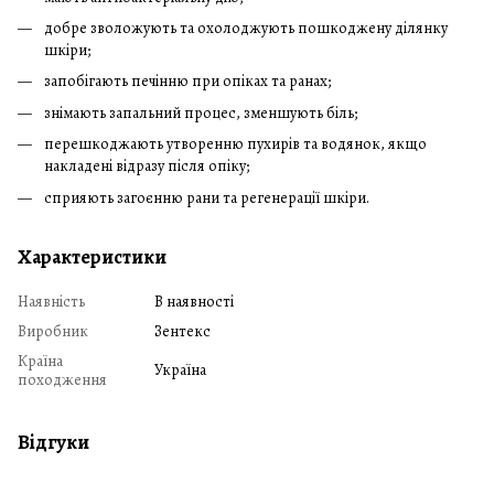
добре зволожують та охолоджують пошкоджену ділянку
шкіри;
запобігають печінню при опіках та ранах;
знімають запальний процес, зменшують біль;
перешкоджають утворенню пухирів та водянок, якщо
накладені відразу після опіку;
сприяють загоєнню рани та регенерації шкіри.
Характеристики
Наявність
В наявності
Виробник
Зентекс
Країна
Україна
походження
Відгуки