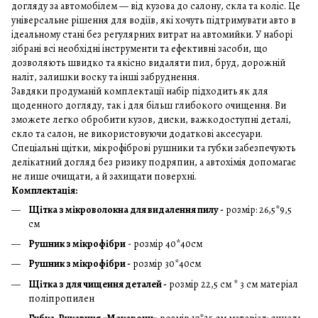
догляду за автомобілем — від кузова до салону, скла та коліс. Це
універсальне рішення для водіїв, які хочуть підтримувати авто в
ідеальному стані без регулярних витрат на автомийки. У наборі
зібрані всі необхідні інструменти та ефективні засоби, що
дозволяють швидко та якісно видаляти пил, бруд, дорожній
наліт, залишки воску та інші забруднення.
Завдяки продуманій комплектації набір підходить як для
щоденного догляду, так і для більш глибокого очищення. Ви
зможете легко обробити кузов, диски, важкодоступні деталі,
скло та салон, не використовуючи додаткові аксесуари.
Спеціальні щітки, мікрофіброві рушники та губки забезпечують
делікатний догляд без ризику подряпин, а автохімія допомагає
не лише очищати, а й захищати поверхні.
Комплектація:
Щітка з мікроволокна для видалення пилу -
розмір: 26,5*9,5
см
Рушник з мікрофібри
- розмір 40*40см
Рушник з мікрофібри -
розмір 30*40см
Щітка з для чищення деталей -
розмір 22,5 см * 3 см матеріал
поліпропилен