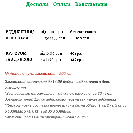
Доставка
Оплата
Консультація
ВІДДІЛЕННЯ/
від 1400 грн
безкоштовно
ПОШТОМАТ
до 1399 грн
100 грн
КУР'ЄРОМ
від 1400 грн
90 грн
ЗА АДРЕСОЮ
до 1399 грн
140 грн
Мінімальна сума замовлення - 500 грн
Замовлення
оформлені до 14:00 будуть відправлені в день
замовлення
*Вогнегасники т
а
замовлення
об’ємною вагою понад 30 кг та
довжиною понад 120 см відправляються на вантажне відділення
**Безкоштовна доставка вогнегасників діє на об'єми: 1 кг, 2 кг, 3 кг до
5 одиниць; 5 кг, 6 кг, 9 кг до 3 одиниць.
Вартість доставки за тарифами Нової Пошти