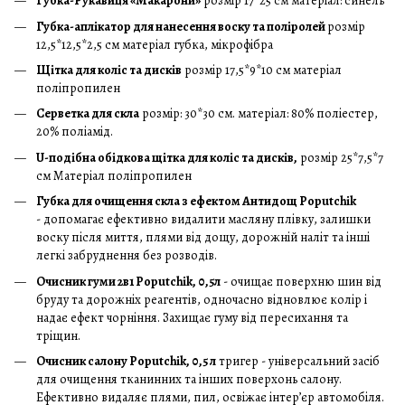
Губка-Рукавиця «Макарони»
розмір 17*25 см матеріал: синель
Губка-аплікатор для нанесення воску та поліролей
розмір
12,5*12,5*2,5 см матеріал губка, мікрофібра
Щітка для коліс та дисків
розмір 17,5*9*10 см матеріал
поліпропилен
Серветка для скла
розмір: 30*30 см. матеріал: 80% поліестер,
20% поліамід.
U-подібна обідкова щітка для коліс та дисків,
розмір 25*7,5*7
см Матеріал поліпропилен
Губка для очищення скла з ефектом Антидощ Poputchik
- допомагає ефективно видалити масляну плівку, залишки
воску після миття, плями від дощу, дорожній наліт та інші
легкі забруднення без розводів.
Очисник гуми 2в1 Poputchik, 0,5л
- очищає поверхню шин від
бруду та дорожніх реагентів, одночасно відновлює колір і
надає ефект чорніння. Захищає гуму від пересихання та
тріщин.
Очисник салону Poputchik, 0,5 л
тригер - універсальний засіб
для очищення тканинних та інших поверхонь салону.
Ефективно видаляє плями, пил, освіжає інтер’єр автомобіля.