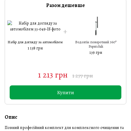
Разом дешевше
Набір для догляду за автомобілем
Водозгін поворотний 360°
Н
Poputchik
1 138 грн
139 грн
1 213 грн
1 277 грн
Купити
Опис
Повний професійний комплект для комплексного очищення та