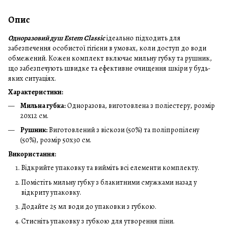
Опис
Одноразовий душ Estem Classic
ідеально підходить для
забезпечення особистої гігієни в умовах, коли доступ до води
обмежений. Кожен комплект включає мильну губку та рушник,
що забезпечують швидке та ефективне очищення шкіри у будь-
яких ситуаціях.
Характеристики:
Мильна губка:
Одноразова, виготовлена з поліестеру, розмір
20x12 см.
Рушник:
Виготовлений з віскози (50%) та поліпропілену
(50%), розмір 50x30 см.
Використання:
Відкрийте упаковку та вийміть всі елементи комплекту.
Помістіть мильну губку з блакитними смужками назад у
відкриту упаковку.
Додайте 25 мл води до упаковки з губкою.
Стисніть упаковку з губкою для утворення піни.