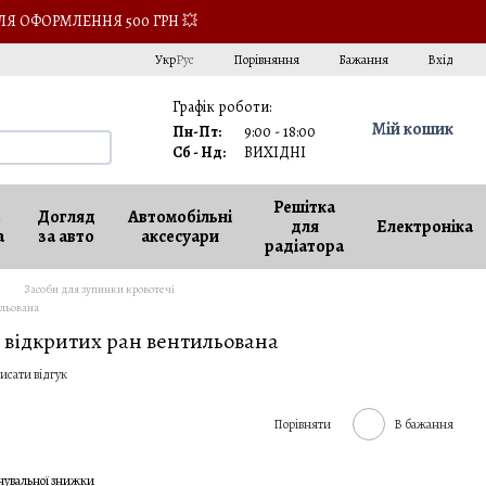
ЛЯ ОФОРМЛЕННЯ 500 ГРН 💥
Порівняння
Укр
Рус
Бажання
Вхід
Графік роботи:
Мій кошик
Пн-Пт:
9:00 - 18:00
Сб - Нд:
ВИХІДНІ
Решітка
Догляд
Автомобільні
для
Електроніка
а
за авто
аксесуари
радіатора
Засоби для зупинки кровотечі
ильована
 відкритих ран вентильована
исати відгук
Порівняти
В бажання
чувальної знижки