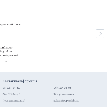
ьний пакет
й 15х18 см
індивідуальний
Контактна інформація
073 283-24-42
067 110-02-04
067 283-24-42
Talegram канал
zakaz@poputchik.ua
Передзвонити вам?