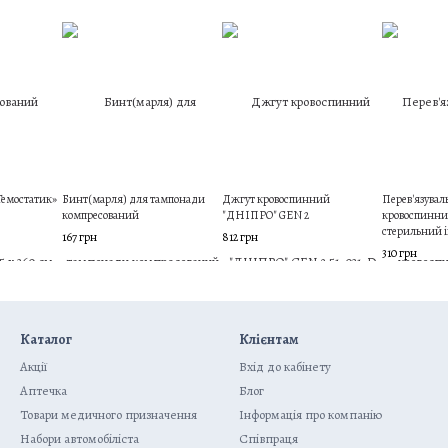
Гемостатик»
Бинт(марля) для тампонади
Джгут кровоспинний
Перев'язувал
компресований
"ДНІПРО" GEN 2
кровоспинни
стерильний 
167 грн
812 грн
310 грн
Каталог
Клієнтам
Акції
Вхід до кабінету
Аптечка
Блог
Товари медичного призначення
Інформація про компанію
Набори автомобіліста
Співпраця