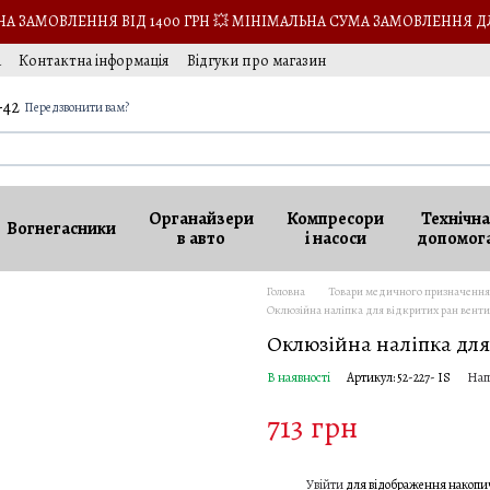
 ЗАМОВЛЕННЯ ВІД 1400 ГРН 💥 МІНІМАЛЬНА СУМА ЗАМОВЛЕННЯ Д
а
Контактна інформація
Відгуки про магазин
кансії
-42
Передзвонити вам?
Органайзери
Компресори
Технічна
Вогнегасники
в авто
і насоси
допомог
Головна
Товари медичного призначення
Оклюзійна наліпка для відкритих ран вент
Оклюзійна наліпка для
В наявності
Артикул: 52-227- IS
Нап
713 грн
Увійти
для відображення накопи
%