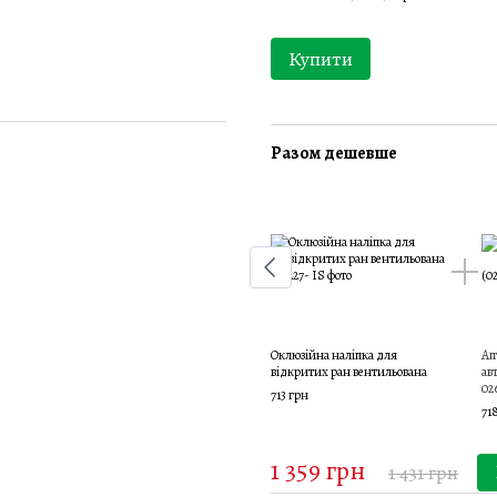
Купити
Разом дешевше
Оклюзійна наліпка для
Ап
відкритих ран вентильована
ав
02
713 грн
71
1 359 грн
1 431 грн