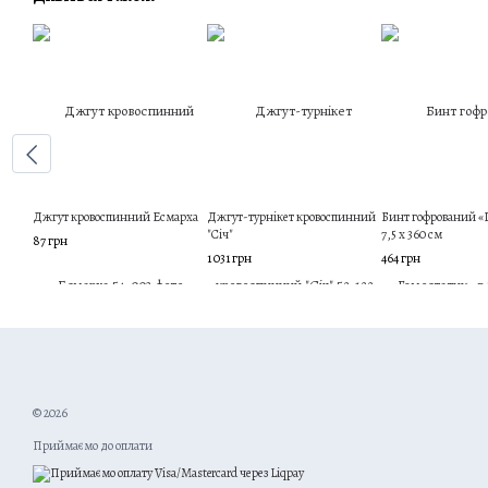
Джгут кровоспинний Есмарха
Джгут-турнікет кровоспинний
Бинт гофрований «
"Січ"
7,5 х 360 см
87 грн
1 031 грн
464 грн
© 2026
Приймаємо до оплати