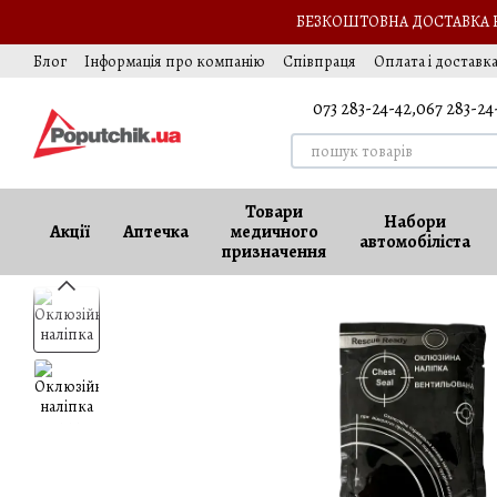
Перейти до основного контенту
БЕЗКОШТОВНА ДОСТАВКА НА
Блог
Інформація про компанію
Співпраця
Оплата і доставк
Подарунок автомобілісту
Обмін та повернення
Оферта
Ва
073 283-24-42,
067 283-24
Товари
Набори
Акції
Аптечка
медичного
автомобіліста
призначення