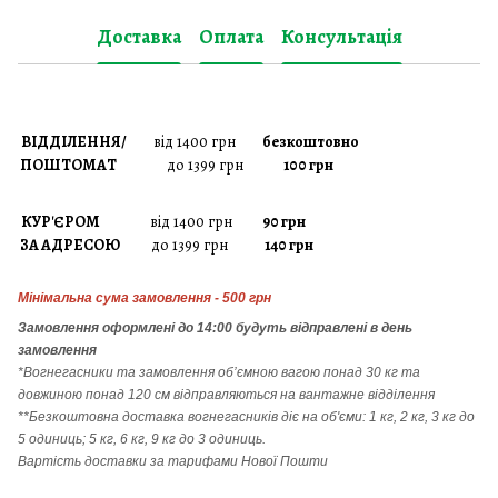
Доставка
Оплата
Консультація
ВІДДІЛЕННЯ/
від 1400 грн
безкоштовно
ПОШТОМАТ
до 1399 грн
100 грн
КУР'ЄРОМ
від 1400 грн
90 грн
ЗА АДРЕСОЮ
до 1399 грн
140 грн
Мінімальна сума замовлення - 500 грн
Замовлення
оформлені до 14:00 будуть відправлені в день
замовлення
*Вогнегасники т
а
замовлення
об’ємною вагою понад 30 кг та
довжиною понад 120 см відправляються на вантажне відділення
**Безкоштовна доставка вогнегасників діє на об'єми: 1 кг, 2 кг, 3 кг до
5 одиниць; 5 кг, 6 кг, 9 кг до 3 одиниць.
Вартість доставки за тарифами Нової Пошти