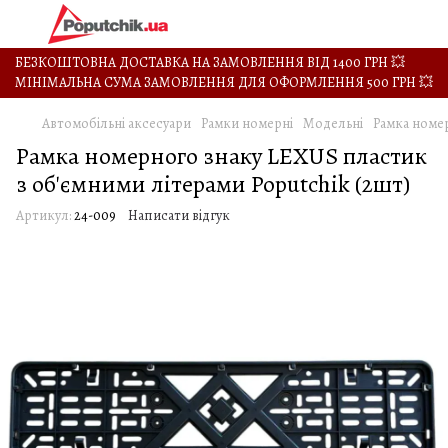
БЕЗКОШТОВНА ДОСТАВКА НА ЗАМОВЛЕННЯ ВІД 1400 ГРН 💥
МІНІМАЛЬНА СУМА ЗАМОВЛЕННЯ ДЛЯ ОФОРМЛЕННЯ 500 ГРН 💥
Автомобільні аксесуари
Рамки номерні
Модельні
Рамка номер
Рамка номерного знаку LEXUS пластик
з об'ємними літерами Poputchik (2шт)
Артикул:
24-009
Написати відгук