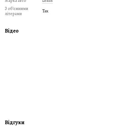
Марка авто
Lexus
З обʼємними
Так
літерами
Відео
Відгуки