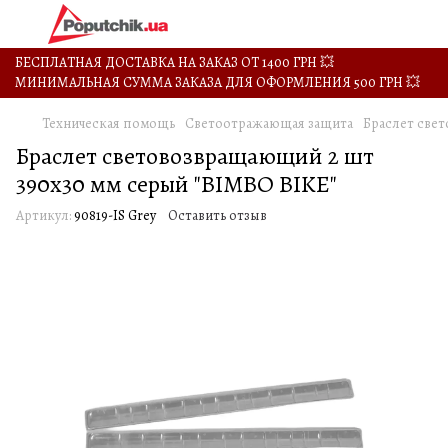
БЕСПЛАТНАЯ ДОСТАВКА НА ЗАКАЗ ОТ 1400 ГРН 💥
МИНИМАЛЬНАЯ СУММА ЗАКАЗА ДЛЯ ОФОРМЛЕНИЯ 500 ГРН 💥
Техническая помощь
Светоотражающая защита
Браслет свет
Браслет световозвращающий 2 шт
390х30 мм серый "BIMBO BIKE"
Артикул:
90819-IS Grey
Оставить отзыв