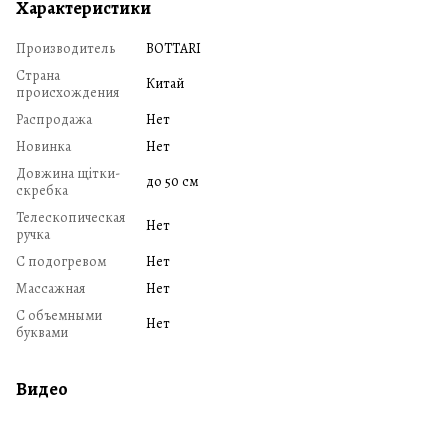
Характеристики
Производитель
BOTTARI
Страна
Китай
происхождения
Распродажа
Нет
Новинка
Нет
Довжина щітки-
до 50 см
скребка
Телескопическая
Нет
ручка
С подогревом
Нет
Массажная
Нет
С объемными
Нет
буквами
Видео