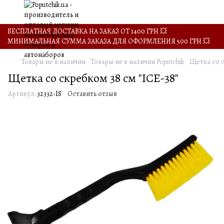
БЕСПЛАТНАЯ ДОСТАВКА НА ЗАКАЗ ОТ 1400 ГРН 💥
МИНИМАЛЬНАЯ СУММА ЗАКАЗА ДЛЯ ОФОРМЛЕНИЯ 500 ГРН 💥
Товары не в наличии
Товары не в наличии Poputchik
Щетка со с
Щетка со скребком 38 см "ICE-38"
Артикул:
32332-IS
Оставить отзыв