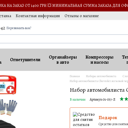
А НА ЗАКАЗ ОТ 1400 ГРН 💥 МИНИМАЛЬНАЯ СУММА ЗАКАЗА ДЛЯ ОФ
ставка
Контактная информация
Отзывы о магазине
-42
Перезвонить вам?
Органайзеры
Компрессоры
Те
Огнетушители
а
в авто
и насосы
Главная
Наборы автомобилиста
С л
Набор автомобилиста Chevrolet легковой че
Набор автомобилиста C
В наличии
Артикул: 01-037-Л
Подарок
Средство для снятия 