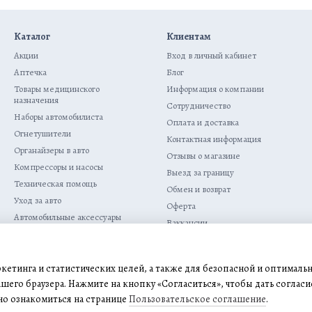
Каталог
Клиентам
Акции
Вход в личный кабинет
Аптечка
Блог
Товары медицинского
Информация о компании
назначения
Сотрудничество
Наборы автомобилиста
Оплата и доставка
Огнетушители
Контактная информация
Органайзеры в авто
Отзывы о магазине
Компрессоры и насосы
Выезд за границу
Техническая помощь
Обмен и возврат
Уход за авто
Оферта
Автомобильные аксессуары
Ваккансии
Решетка для радиатора
Электроника
Мы в соцсетях
Активный отдых и туризм
аркетинга и статистических целей, а также для безопасной и оптималь
ашего браузера. Нажмите на кнопку «Согласиться», чтобы дать согласи
но ознакомиться на странице
Пользовательское соглашение
.