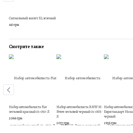
Сигнальный жилет XL зеленый
110 грн
Смотрите также
Набор автомобилиста Fiat
Набор автомобилиста BMW M-
Набор автомобилис
легковой красный 01-050-Л
Power легковой черный 01-088-
Евростандарт Nissa
Л
черный
2 066 грн
2 077 грн
1 936 грн