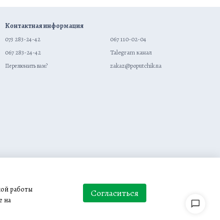
Контактная информация
073 283-24-42
067 110-02-04
067 283-24-42
Talegram канал
zakaz@poputchik.ua
Перезвонить вам?
ной работы
Согласиться
е на