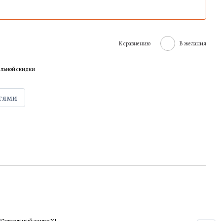
К сравнению
В желания
ельной скидки
тями
Вме