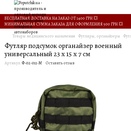
БЕСПЛАТНАЯ ДОСТАВКА НА ЗАКАЗ ОТ 1400 ГРН 💥
МИНИМАЛЬНАЯ СУММА ЗАКАЗА ДЛЯ ОФОРМЛЕНИЯ 500 ГРН 💥
Товары медицинского назначения
Футляры, органайзеры
Фут
Футляр подсумок органайзер военный
универсальный 23 х 15 х 7 см
Артикул:
Ф-02-011-М
Оставить отзыв