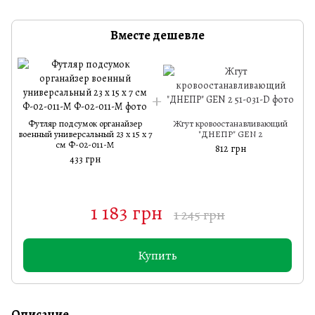
Вместе дешевле
Футляр подсумок органайзер
Жгут кровоостанавливающий
военный универсальный 23 х 15 х 7
"ДНЕПР" GEN 2
в
см Ф-02-011-М
812 грн
433 грн
1 183 грн
1 245 грн
Купить
Описание