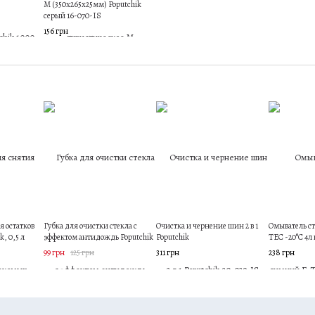
M (350х265х25мм) Poputchik
серый 16-070-IS
156 грн
я остатков
Губка для очистки стекла с
Очистка и чернение шин 2 в 1
Омыватель с
, 0,5 л
эффектом антидождь Poputchik
Poputchik
TEC -20°C 4л 
99 грн
125 грн
311 грн
238 грн