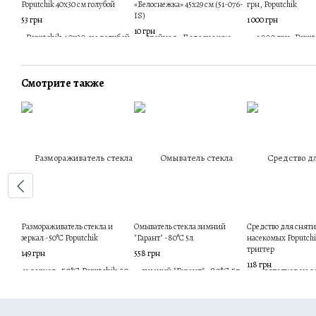
Poputchik 40х30 см голубой
«Белоснежка» 45х29 см (51-076-
грн, Poputchik
IS)
53 грн
1 000 грн
10 грн
Смотрите также
Размораживатель стекла и
Омыватель стекла зимний
Средство для сняти
зеркал -50°C Poputchik
"Гарант" -80°С 5л
насекомых Poputchik
триггер
149 грн
558 грн
118 грн