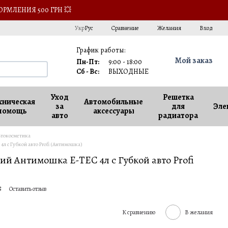
ОРМЛЕНИЯ 500 ГРН 💥
Сравнение
Укр
Рус
Желания
Вход
График работы:
Мой заказ
Пн-Пт:
9:00 - 18:00
Сб - Вс:
ВЫХОДНЫЕ
Уход
Решетка
хническая
Автомобильные
за
для
Эле
помощь
аксессуары
авто
радиатора
втокосметика
л с Губкой авто Profi (Антимошка)
ий Антимошка E-TEC 4л с Губкой авто Profi
S
Оставить отзыв
К сравнению
В желания