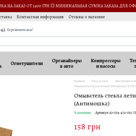
А НА ЗАКАЗ ОТ 1400 ГРН 💥 МИНИМАЛЬНАЯ СУММА ЗАКАЗА ДЛЯ ОФ
ставка
Контактная информация
Отзывы о магазине
-42
Перезвонить вам?
Органайзеры
Компрессоры
Те
Огнетушители
а
в авто
и насосы
Главная
Уход за авто
Автохимия и а
Омыватель стекла летний Антимошка E-TEC 4
Омыватель стекла летн
(Антимошка)
В наличии
Артикул: 20-034-4/11-012-I
158 грн