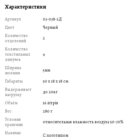
Характеристики
Артикул
03-038-2Д
Цвет
Черный
Количество
2
отделений
Количество
текстильных
4
липучек
Ширина
5мм
молнии
Габариты
50 х 18 х 18 см
Выдерживает
до 20кг
нагрузку
Объём
16 літрів
Вес
280 г
Условия
относительная влажность воздуха 50-70%
хранения
Наличие
С логотипом