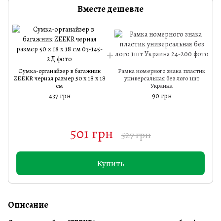
Вместе дешевле
Сумка-органайзер в багажник
Рамка номерного знака пластик
ZEEKR черная размер 50 х 18 х 18
универсальная без лого 1шт
Z
см
Украина
437 грн
90 грн
501 грн
527 грн
Купить
Описание