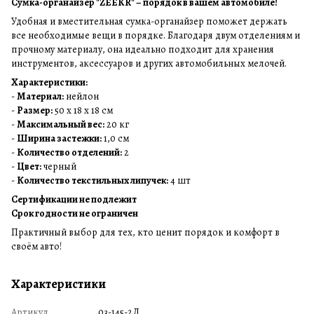
Сумка-органайзер "ZEEKR" – порядок в вашем автомобиле!
Удобная и вместительная сумка-органайзер поможет держать
все необходимые вещи в порядке. Благодаря двум отделениям и
прочному материалу, она идеально подходит для хранения
инструментов, аксессуаров и других автомобильных мелочей.
Характеристики:
-
Материал:
нейлон
-
Размер:
50 х 18 х 18 см
-
Максимальный вес:
20 кг
-
Ширина застежки:
1,0 см
-
Количество отделений:
2
-
Цвет:
черный
-
Количество текстильных липучек:
4 шт
Сертификации не подлежит
Срок годности не ограничен
Практичный выбор для тех, кто ценит порядок и комфорт в
своём авто!
Характеристики
Артикул
03-145-2Д