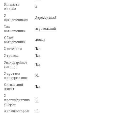
КІлькість
2
відділів
З
Аерозольний
вогнегасником
Тип
аерозольний
вогнегасника
Обʼєм
400мл
вогнегасника
З аптечкою
Так
З тросом
Так
Знак аварійної
Так
зупинки
З дротами
Ні
прикурювання
Сигнальний
Так
жилет
З
противідкатним
Ні
упором
З компресором
Ні