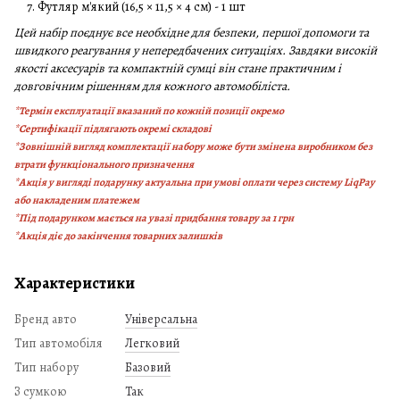
Футляр м'який (16,5 × 11,5 × 4 см) - 1 шт
Цей набір поєднує все необхідне для безпеки, першої допомоги та
швидкого реагування у непередбачених ситуаціях. Завдяки високій
якості аксесуарів та компактній сумці він стане практичним і
довговічним рішенням для кожного автомобіліста.
*Термін експлуатації вказаний по кожній позиції окремо
*Сертифікації підлягають окремі складові
*Зовнішній вигляд комплектації набору може бути змінена виробником без
втрати функціонального призначення
*Акція у вигляді подарунку актуальна при умові оплати через систему
LiqPay
або накладеним платежем
*Під подарунком мається на увазі придбання товару за 1 грн
*Акція діє до закінчення товарних залишків
Характеристики
Бренд авто
Універсальна
Тип автомобіля
Легковий
Тип набору
Базовий
З сумкою
Так