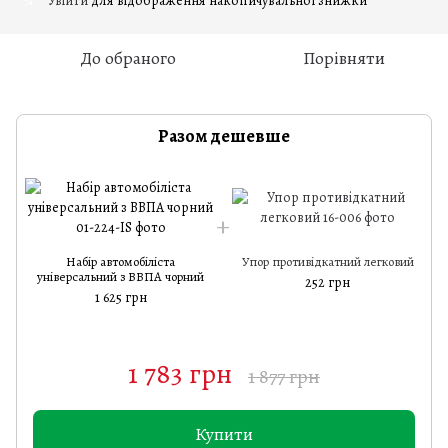
Увійти
для відображення накопичувальної знижки
%
До обраного
Порівняти
Разом дешевше
Набір автомобіліста
Упор противідкатний легковий
універсальний з ВВПА чорний
252 грн
1 625 грн
1 783 грн
1 877 грн
Купити