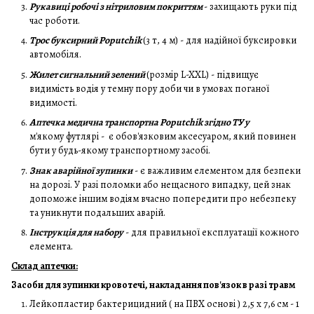
Рукавиці робочі з нітриловим покриттям
- захищають руки під
час роботи.
Трос буксирний Poputchik
(3 т, 4 м) - для надійної буксировки
автомобіля.
Жилет сигнальний зелений
(розмір L-XXL) - підвищує
видимість водія у темну пору доби чи в умовах поганої
видимості.
Аптечка медична транспортна Poputchik згідно ТУ у
м'якому футлярі - є обов'язковим аксесуаром, який повинен
бути у будь-якому транспортному засобі.
Знак аварійної зупинки
- є важливим елементом для безпеки
на дорозі. У разі поломки або нещасного випадку, цей знак
допоможе іншим водіям вчасно попередити про небезпеку
та уникнути подальших аварій.
Інструкція для набору
- для правильної експлуатації кожного
елемента.
Склад аптечки:
Засоби для зупинки кровотечі, накладання пов'язок в разі травм
Лейкопластир бактерицидний ( на ПВХ основі ) 2,5 х 7,6 см - 1