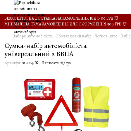
БЕЗКОШТОВНА ДОСТАВКА НА ЗАМОВЛЕННЯ ВІД 1400 ГРН 💥
МІНІМАЛЬНА СУМА ЗАМОВЛЕННЯ ДЛЯ ОФОРМЛЕННЯ 500 ГРН 💥
Набори автомобіліста
Обов'язковий набір
Легкові авто
Набір
Сумка-набір автомобіліста
універсальний з ВВПА
Артикул:
01-224-IS
Написати відгук