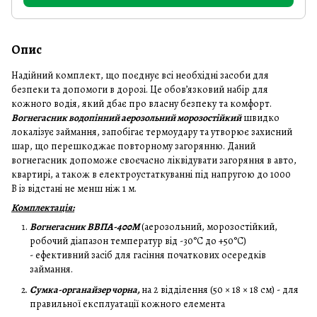
Опис
Надійний комплект, що поєднує всі необхідні засоби для
безпеки та допомоги в дорозі. Це обов’язковий набір для
кожного водія, який дбає про власну безпеку та комфорт.
Вогнегасник водопінний аерозольний морозостійкий
швидко
локалізує займання, запобігає термоудару та утворює захисний
шар, що перешкоджає повторному загорянню. Даний
вогнегасник допоможе своєчасно ліквідувати загоряння в авто,
квартирі, а також в електроустаткуванні під напругою до 1000
В із відстані не менш ніж 1 м.
Комплектація:
Вогнегасник ВВПА-400М
(аерозольний, морозостійкий,
робочий діапазон температур від -30°C до +50°C)
- ефективний засіб для гасіння початкових осередків
займання.
Сумка-органайзер чорна,
на 2 відділення (50 × 18 × 18 см) - для
правильної експлуатації кожного елемента