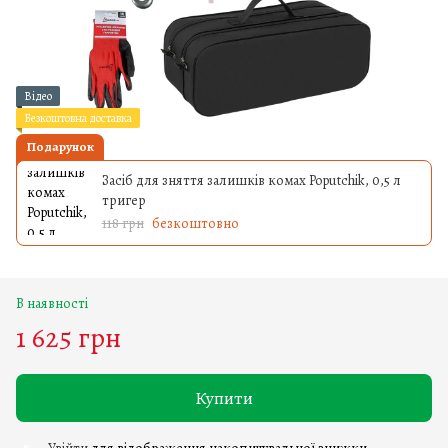
Відео
Безкоштовна доставка
Подарунок
Засіб для зняття залишків комах Poputchik, 0,5 л
тригер
118 грн
безкоштовно
В наявності
1 625 грн
Купити