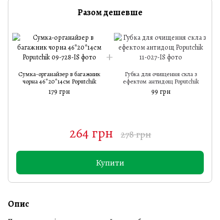
Разом дешевше
Сумка-органайзер в багажник
Губка для очищення скла з
чорна 46*20*14см Poputchik
ефектом антидощ Poputchik
179 грн
99 грн
264 грн
278 грн
Купити
Опис