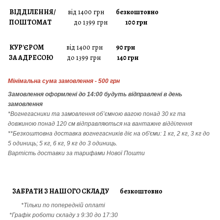
ВІДДІЛЕННЯ/
від 1400 грн
безкоштовно
ПОШТОМАТ
до 1399 грн
100 грн
КУР'ЄРОМ
від 1400 грн
90 грн
ЗА АДРЕСОЮ
до 1399 грн
140 грн
Мінімальна сума замовлення - 500 грн
Замовлення
оформлені до 14:00 будуть відправлені в день
замовлення
*Вогнегасники т
а
замовлення
об’ємною вагою понад 30 кг та
довжиною понад 120 см відправляються на вантажне відділення
**Безкоштовна доставка вогнегасників діє на об'єми: 1 кг, 2 кг, 3 кг до
5 одиниць; 5 кг, 6 кг, 9 кг до 3 одиниць.
Вартість доставки за тарифами Нової Пошти
ЗАБРАТИ З НАШОГО СКЛАДУ безкоштовно
*Тільки по попередній оплаті
*Графік роботи складу з 9:30 до 17:30