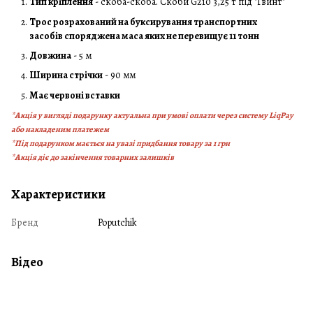
Тип кріплення
- скоба-скоба. Скоби G210 3,25 т під "Гвинт"
Трос розрахований на буксирування транспортних
засобів споряджена маса яких не перевищує 11 тонн
Довжина
- 5 м
Ширина стрічки
- 90 мм
Має червоні вставки
*Акція у вигляді подарунку актуальна при умові оплати через систему LiqPay
або накладеним платежем
*Під подарунком мається на увазі придбання товару за 1 грн
*Акція діє до закінчення товарних залишків
Характеристики
Бренд
Poputchik
Відео