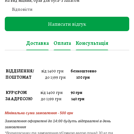
На вид міцний, брав для буса- з запасом
Відповісти
Написати відгук
Доставка
Оплата
Консультація
ВІДДІЛЕННЯ/
від 1400 грн
безкоштовно
ПОШТОМАТ
до 1399 грн
100 грн
КУР'ЄРОМ
від 1400 грн
90 грн
ЗА АДРЕСОЮ
до 1399 грн
140 грн
Мінімальна сума замовлення - 500 грн
Замовлення
оформлені до 14:00 будуть відправлені в день
замовлення
*Вогнегасники т
а
замовлення
об’ємною вагою понад 30 кг та