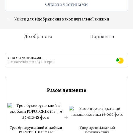
Оплата частинами
Увійти
для відображення накопичувальної знижки
%
До обраного
Порівняти
ОПЛАТА ЧАСТИНАМИ
6 платежів по 183.00 грн
Разом дешевше
Т
Трос буксирувальний зі скобами
Упор противідкатний
POPUTCHIK 11 т 5 м
позашляховика