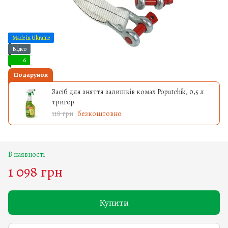
Made in Ukraine
Відео
6
Подарунок
Засіб для зняття залишків комах Poputchik, 0,5 л
тригер
118 грн
безкоштовно
В наявності
1 098 грн
Купити