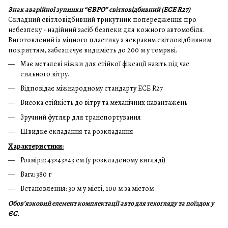
Знак аварійної зупинки “ЄВРО” світловідбивний (ECE R27)
Складний світловідбивний трикутник попередження про
небезпеку - надійний засіб безпеки для кожного автомобіля.
Виготовлений із міцного пластику з яскравим світловідбивним
покриттям, забезпечує видимість до 200 м у темряві.
Має металеві ніжки для стійкої фіксації навіть під час
сильного вітру.
Відповідає міжнародному стандарту ECE R27
Висока стійкість до вітру та механічних навантажень
Зручний футляр для транспортування
Швидке складання та розкладання
Характеристики:
Розміри: 43×43×43 см (у розкладеному вигляді)
Вага: 380 г
Встановлення: 30 м у місті, 100 м за містом
Обов’язковий елемент комплектації авто для техогляду та поїздок у
ЄС.