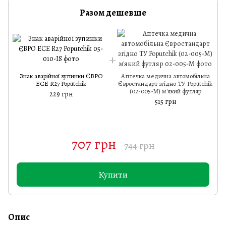
Разом дешевше
Знак аварійної зупинки ЄВРО
Аптечка медична автомобільна
ECE R27 Poputchik
Євростандарт згідно ТУ Poputchik
(02-005-М) м'який футляр
229 грн
515 грн
707 грн
744 грн
Купити
Опис