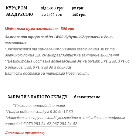
КУР'ЄРОМ
від 1400 грн
90 грн
ЗА АДРЕСОЮ
до 1399 грн
140 грн
Мінімальна сума замовлення - 500 грн
Замовлення
оформлені до 14:00 будуть відправлені в день
замовлення
*Вогнегасники т
а
замовлення
об’ємною вагою понад 30 кг та
довжиною понад 120 см відправляються на вантажне відділення
**Безкоштовна доставка вогнегасників діє на об'єми: 1 кг, 2 кг, 3 кг до
5 одиниць; 5 кг, 6 кг, 9 кг до 3 одиниць.
Вартість доставки за тарифами Нової Пошти
ЗАБРАТИ З НАШОГО СКЛАДУ безкоштовно
*Тільки по попередній оплаті
*Графік роботи складу з 9:30 до 17:30
*Наявність товару на складі уточнюйте в чаті, або за телефоном
гарячої лінії
073 283-24-42,
067 283-24-42
Детальніше про доставку