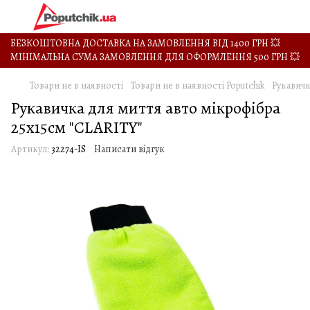
БЕЗКОШТОВНА ДОСТАВКА НА ЗАМОВЛЕННЯ ВІД 1400 ГРН 💥
МІНІМАЛЬНА СУМА ЗАМОВЛЕННЯ ДЛЯ ОФОРМЛЕННЯ 500 ГРН 💥
Товари не в наявності
Товари не в наявності Poputchik
Рукавичк
Рукавичка для миття авто мікрофібра
25х15см "CLARITY"
Артикул:
32274-IS
Написати відгук