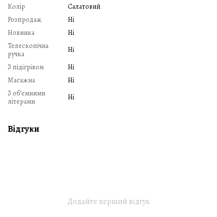
Колір
Салатовий
Розпродаж
Ні
Новинка
Ні
Телескопічна
Ні
ручка
З підігрівом
Ні
Масажна
Ні
З обʼємними
Ні
літерами
Відгуки
Додайте перший відгук