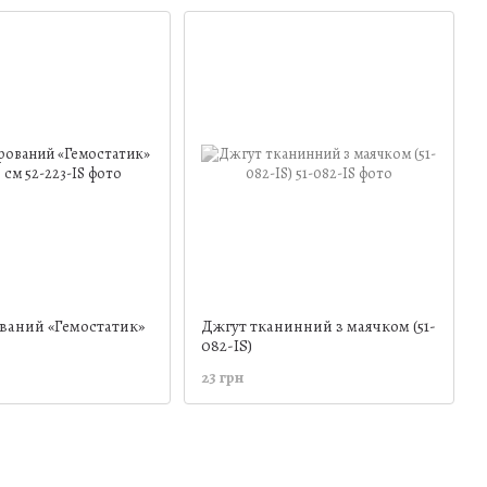
ваний «Гемостатик»
Джгут тканинний з маячком (51-
082-IS)
23 грн