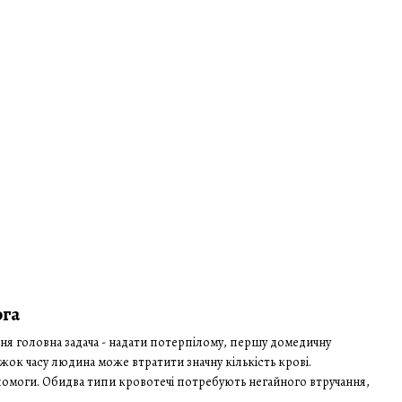
ога
ення головна задача - надати потерпілому, першу домедичну
жок часу людина може втратити значну кількість крові.
помоги. Обидва типи кровотечі потребують негайного втручання,