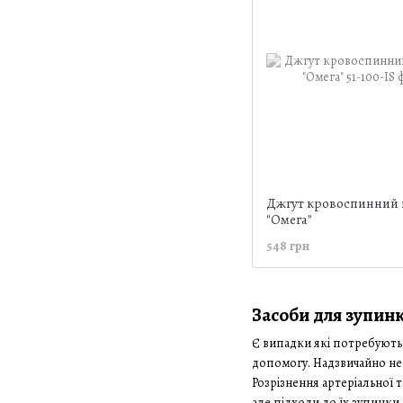
Джгут кровоспинний 
"Омега"
548 грн
Засоби для зупин
Є випадки які потребують 
допомогу. Надзвичайно неб
Розрізнення артеріальної
але підходи до їх зупинки