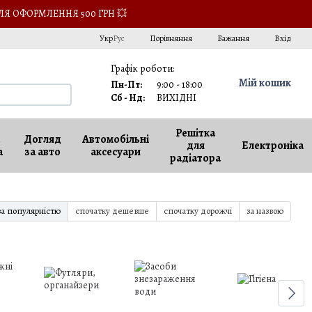
ЛЯ ОФОРМЛЕННЯ 500 ГРН 💥
Порівняння
Укр
Рус
Бажання
Вхід
Графік роботи:
Мій кошик
Пн-Пт:
9:00 - 18:00
Сб - Нд:
ВИХІДНІ
Решітка
Догляд
Автомобільні
для
Електроніка
а
за авто
аксесуари
радіатора
за популярністю
спочатку дешевше
спочатку дорожчі
за назвою