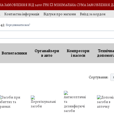
 ЗАМОВЛЕННЯ ВІД 1400 ГРН 💥 МІНІМАЛЬНА СУМА ЗАМОВЛЕННЯ Д
а
Контактна інформація
Відгуки про магазин
Виїзд за кордон
-42
Передзвонити вам?
Органайзери
Компресори
Технічна
Вогнегасники
в авто
і насоси
допомог
Сортування: