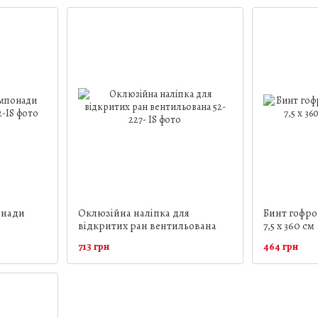
онади
Оклюзійна наліпка для
Бинт гофро
відкритих ран вентильована
7,5 х 360 см
713 грн
464 грн