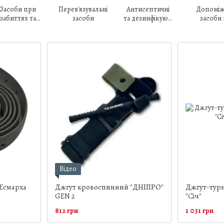
Засоби при
Перев'язувальні
Антисептичні
Допоміж
забиттях та
засоби
та дезинфікуючі
засоби 
травмах
засоби
аптечк
Відео
Есмарха
Джгут кровоспинний "ДНІПРО"
Джгут-тур
GEN 2
"Січ"
812 грн
1 031 грн