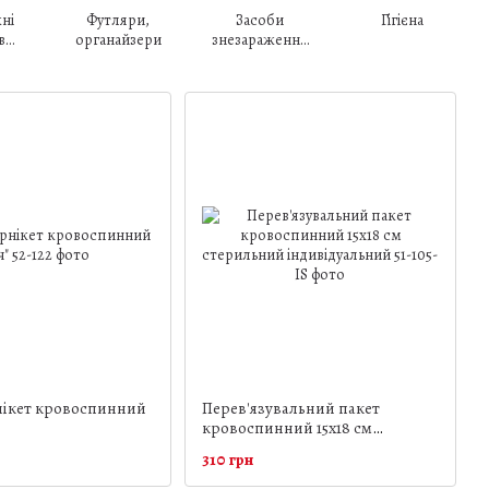
ні
Футляри,
Засоби
Гігієна
в
органайзери
знезараження
у
води
нікет кровоспинний
Перев'язувальний пакет
кровоспинний 15х18 см
стерильний індивідуальний
310 грн