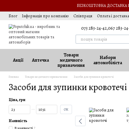
Перейти до основного контенту
БЕЗКОШТОВНА ДОСТАВКА НА
Блог
Інформація про компанію
Співпраця
Оплата і доставк
Обмін та повернення
Оферта
Вакансії
073 283-24-42,
067 283-24
Товари
Набори
Акції
Аптечка
медичного
автомобіліста
призначення
Головна
Товари медичного призначення
Засоби для зупинки кровотечі
Засоби для зупинки кровотечі
Ціна, грн
Від Ціна, грн
До Ціна, грн
ОК
Наявність
В наявності
7