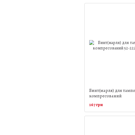
Бинт(марля) для тамп
компресований
167 грн