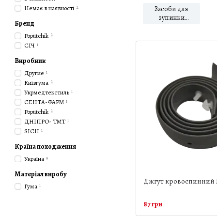
Немає в наявності
2
Засоби для
зупинки
Бренд
кровотечі
Poputchik
2
СІЧ
1
Виробник
Другие
1
Київгума
2
Укрмедтекстиль
1
СЕНТА-ФАРМ
1
Poputchik
2
ДНІПРО- ТМТ
1
SICH
1
Країна походження
Україна
9
Матеріал виробу
Джгут кровоспинний 
Гума
1
87 грн