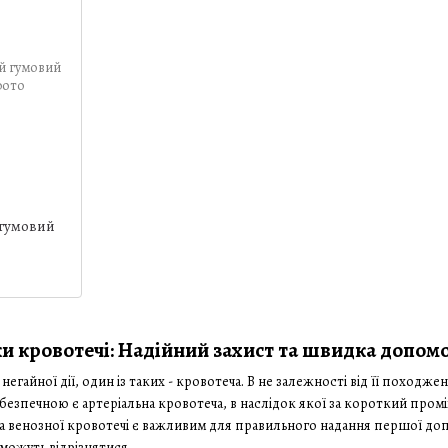
гумовий
ки кровотечі: Надійний захист та швидка допом
негайної дії, один із таких - кровотеча. В не залежності від її походж
езпечною є артеріальна кровотеча, в наслідок якої за короткий промі
 та венозної кровотечі є важливим для правильного надання першої до
 можуть відрізнятися.