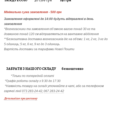
ЗА АДРЕСОЮ
до 1399 грн
140 грн
Мінімальна сума замовлення - 500 грн
Замовлення
оформлені до 14:00 будуть відправлені в день
замовлення
*Вогнегасники т
а
замовлення
об’ємною вагою понад 30 кг та
довжиною понад 120 см відправляються на вантажне відділення
**Безкоштовна доставка вогнегасників діє на об'єми: 1 кг, 2 кг, 3 кг до
5 одиниць; 5 кг, 6 кг, 9 кг до 3 одиниць.
Вартість доставки за тарифами Нової Пошти
ЗАБРАТИ З НАШОГО СКЛАДУ безкоштовно
*Тільки по попередній оплаті
*Графік роботи складу з 9:30 до 17:30
*Наявність товару на складі уточнюйте в чаті, або за телефоном
гарячої лінії
073 283-24-42,
067 283-24-42
Детальніше про доставку