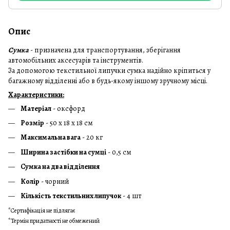
Опис
Сумка
- призначена для транспортування, зберігання
автомобільних аксесуарів та інструментів.
За допомогою текстильної липучки сумка надійно кріпиться у
багажному відділенні або в будь-якому іншому зручному місці.
Характеристики:
Матеріал
- оксфорд
Розмір
- 50 х 18 х 18 см
Максимальна вага
- 20 кг
Ширина застібки на сумці
- 0,5 см
Сумка на два відділення
Колір
- чорний
Кількість текстильних липучок
- 4 шт
*Сертифікація не підлягає
*Термін придатності не обмежений