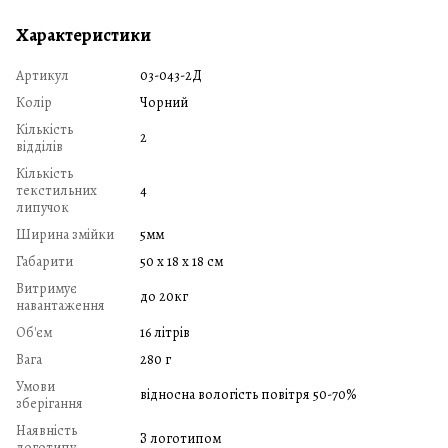
Характеристики
Артикул
03-043-2Д
Колір
Чорний
Кількість
2
відділів
Кількість
текстильних
4
липучок
Ширина змійки
5мм
Габарити
50 х 18 х 18 см
Витримує
до 20кг
навантаження
Об'єм
16 літрів
Вага
280 г
Умови
відносна вологість повітря 50-70%
зберігання
Наявність
З логотипом
логотипу