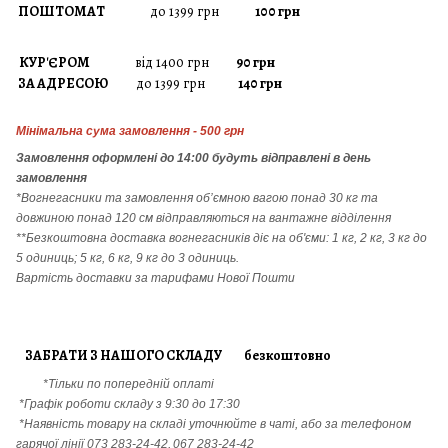
ПОШТОМАТ
до 1399 грн
100 грн
КУР'ЄРОМ
від 1400 грн
90 грн
ЗА АДРЕСОЮ
до 1399 грн
140 грн
Мінімальна сума замовлення - 500 грн
Замовлення
оформлені до 14:00 будуть відправлені в день
замовлення
*Вогнегасники т
а
замовлення
об’ємною вагою понад 30 кг та
довжиною понад 120 см відправляються на вантажне відділення
**Безкоштовна доставка вогнегасників діє на об'єми: 1 кг, 2 кг, 3 кг до
5 одиниць; 5 кг, 6 кг, 9 кг до 3 одиниць.
Вартість доставки за тарифами Нової Пошти
ЗАБРАТИ З НАШОГО СКЛАДУ безкоштовно
*Тільки по попередній оплаті
*Графік роботи складу з 9:30 до 17:30
*Наявність товару на складі уточнюйте в чаті, або за телефоном
гарячої лінії
073 283-24-42,
067 283-24-42