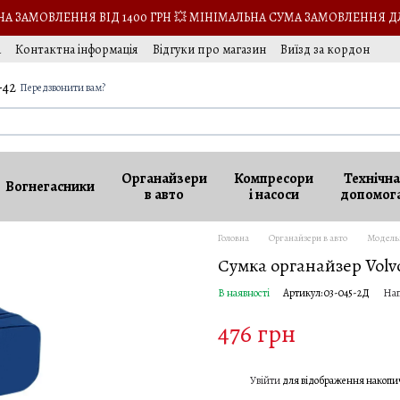
 ЗАМОВЛЕННЯ ВІД 1400 ГРН 💥 МІНІМАЛЬНА СУМА ЗАМОВЛЕННЯ Д
а
Контактна інформація
Відгуки про магазин
Виїзд за кордон
-42
Передзвонити вам?
Органайзери
Компресори
Технічна
Вогнегасники
в авто
і насоси
допомог
Головна
Органайзери в авто
Модель
Сумка органайзер Volvo
В наявності
Артикул: 03-045-2Д
Нап
476 грн
Увійти
для відображення накопи
%