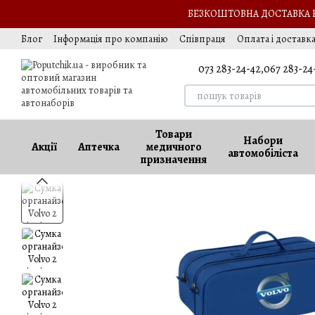
Перейти до основного контенту
БЕЗКОШТОВНА ДОСТАВКА НА
Блог
Інформація про компанію
Співпраця
Оплата і доставк
Обмін та повернення
Оферта
Вакансії
073 283-24-42,
067 283-24
Товари
Набори
Акції
Аптечка
медичного
автомобіліста
призначення