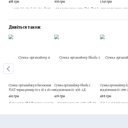
498 грн
306 грн
1 343 грн
Дивіться також
Сумка-органайзер в багажник
Сумка органайзер Skoda 2
Сумка органайзер Au
FIAT чорна розмір 50 х 18 х 18 см
відділення 03-108-2Д
відділення 03-099
462 грн
438 грн
488 грн