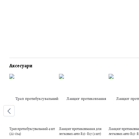
Аксесуари
Трап протибуксувальний 4 шт
Ланцюг протиковзання для
Ланцюг протиковза
(22-014)
легкових авто R13-R17 (1 шт)
легкових авто R13-R1