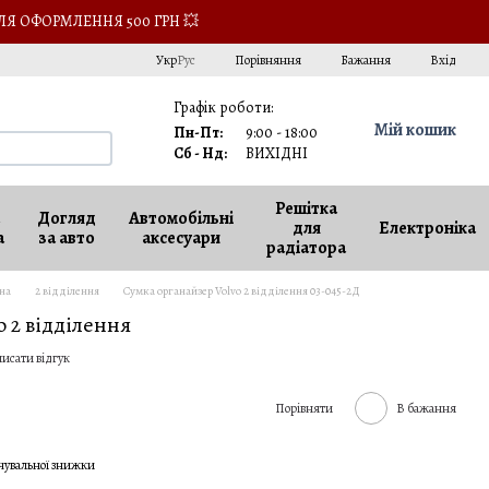
ЛЯ ОФОРМЛЕННЯ 500 ГРН 💥
Порівняння
Укр
Рус
Бажання
Вхід
Графік роботи:
Мій кошик
Пн-Пт:
9:00 - 18:00
Сб - Нд:
ВИХІДНІ
Решітка
Догляд
Автомобільні
для
Електроніка
а
за авто
аксесуари
радіатора
на
2 відділення
Сумка органайзер Volvo 2 відділення 03-045-2Д
 2 відділення
исати відгук
Порівняти
В бажання
чувальної знижки