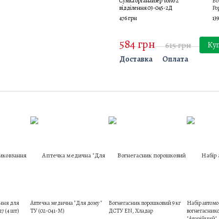
Сумка органайзер Volvo 2
Во
відділення 03-045-2Д
Po
476 грн
13
584 грн
615 грн
Ку
Доставка
Оплата
ння для
Аптечка медична "Для дому "
Вогнегасник порошковий 9 кг
Набір автомоб
7 (4 шт)
ТУ (02-041-М)
ДСТУ EN, Хладар
вогнегасник
"Аварійний"