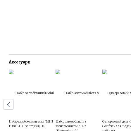
Аксесуари
Набір запобіжників міні "MIN
Набір автомобіліста з
Одноразовий душ «
FUSIBILI" 10 шт 30113-IS
вогнегасником ВП-2
Comfort» для щоден
"Економічний"
набір №5