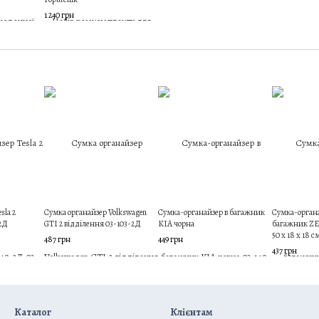
1 240 грн
sla 2
Сумка органайзер Volkswagen
Сумка-органайзер в багажник
Сумка-органа
-2Д
GTI 2 відділення 03-103-2Д
KIA чорна
багажник ZE
50 х 18 х 18 с
487 грн
449 грн
437 грн
Каталог
Клієнтам