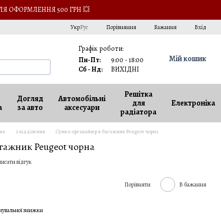
ЛЯ ОФОРМЛЕННЯ 500 ГРН 💥
Порівняння
Укр
Рус
Бажання
Вхід
Графік роботи:
Мій кошик
Пн-Пт:
9:00 - 18:00
Сб - Нд:
ВИХІДНІ
Решітка
Догляд
Автомобільні
для
Електроніка
а
за авто
аксесуари
радіатора
на
2 відділення
Сумка-органайзер в багажник Peugeot чорна
гажник Peugeot чорна
исати відгук
Порівняти
В бажання
чувальної знижки