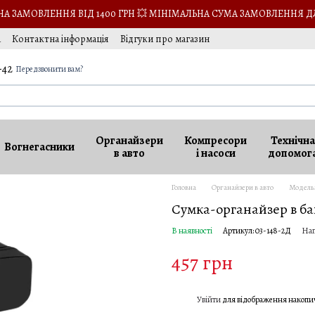
 ЗАМОВЛЕННЯ ВІД 1400 ГРН 💥 МІНІМАЛЬНА СУМА ЗАМОВЛЕННЯ Д
а
Контактна інформація
Відгуки про магазин
кансії
-42
Передзвонити вам?
Органайзери
Компресори
Технічна
Вогнегасники
в авто
і насоси
допомог
Головна
Органайзери в авто
Модель
Сумка-органайзер в ба
В наявності
Артикул: 03-148-2Д
Нап
457 грн
Увійти
для відображення накопи
%