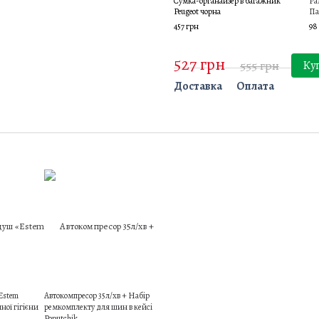
Сумка-органайзер в багажник
Ра
Peugeot чорна
Па
457 грн
98
527 грн
555 грн
Ку
Доставка
Оплата
Estem
Автокомпресор 35л/хв + Набір
ної гігієни
ремкомплекту для шин в кейсі
Poputchik