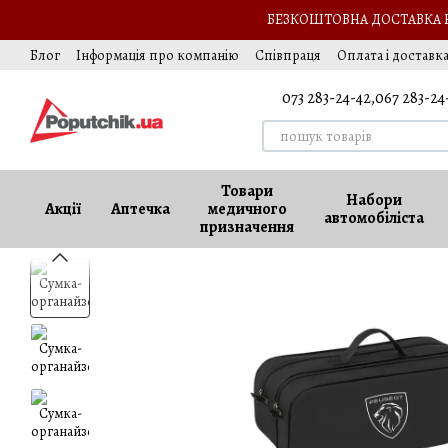
Перейти до основного контенту
БЕЗКОШТОВНА ДОСТАВКА НА
Блог
Інформація про компанію
Співпраця
Оплата і доставк
Подарунок автомобілісту
Обмін та повернення
Оферта
Ва
073 283-24-42,
067 283-24
Товари
Набори
Акції
Аптечка
медичного
автомобіліста
призначення