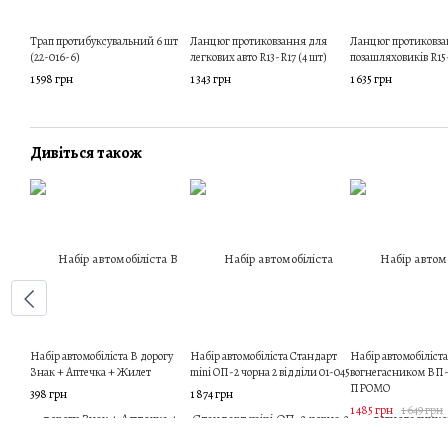
Трап протибуксувальний 6 шт
Ланцюг протиковзання для
Ланцюг протиковза
(22-016-6)
легкових авто R13-R17 (4 шт)
позашляховиків R15-
1 598 грн
1 343 грн
1 635 грн
Дивіться також
Набір автомобіліста В дорогу
Набір автомобіліста Стандарт
Набір автомобіліста
Знак + Аптечка + Жилет
mini ОП-2 чорна 2 відділи 01-045
вогнегасником ВП-
ПРОМО
398 грн
1 874 грн
1 485 грн
1 649 грн