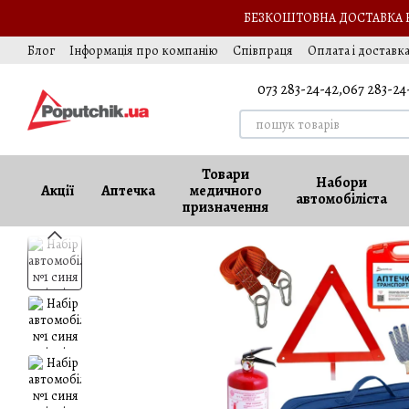
Перейти до основного контенту
БЕЗКОШТОВНА ДОСТАВКА НА
Блог
Інформація про компанію
Співпраця
Оплата і доставк
Подарунок автомобілісту
Обмін та повернення
Оферта
Ва
073 283-24-42,
067 283-24
Товари
Набори
Акції
Аптечка
медичного
автомобіліста
призначення