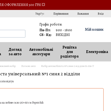
ЛЯ ОФОРМЛЕННЯ 500 ГРН 💥
Порівняння
Укр
Рус
Бажання
Вхід
Графік роботи:
Мій кошик
Пн-Пт:
9:00 - 18:00
Сб - Нд:
ВИХІДНІ
Решітка
Догляд
Автомобільні
для
Електроніка
а
за авто
аксесуари
радіатора
язковий набір
Легкові авто
Набір автомобіліста №1 синя 2 відділи 01-016-У
ста універсальний №1 синя 2 відділи
сати відгук
 на лобове скло 130×60 см Poputchik