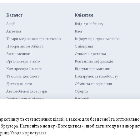
Каталог
Клієнтам
Акції
Вхід до кабінету
Аптечка
Блог
Товари медичного призначення
Інформація про компанію
Набори автомобіліста
Співпраця
Вогнегасники
Оплата і доставка
Органайзери в авто
Контактна інформація
Компресори і насоси
Відгуки про магазин
Технічна допомога
Подарунок автомобілісту
Догляд за авто
Обмін та повернення
Автомобільні аксесуари
Оферта
Решітка для радіатора
Вакансії
Електроніка
Ми в соцмережах
Активний відпочинок та туризм
ркетингу та статистичних цілей, а також для безпечної та оптимально
браузера. Натисніть кнопку «Погодитися», щоб дати згоду на викорис
рінці
Угода користувача
.