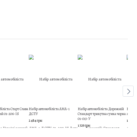
біліста Старт Слава
Набір автомобіліста АМА-1
Набір автомобіліста Дорожній
Набір 
ий 01-206-IS
ДСТУ
Стандарт трикутна сумка чорна
жилето
01-013-У
2 484 грн
1 915 г
1 329 грн