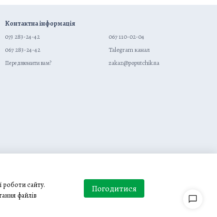
Контактна інформація
073 283-24-42
067 110-02-04
067 283-24-42
Talegram канал
zakaz@poputchik.ua
Передзвонити вам?
ї роботи сайту.
Погодитися
тання файлів