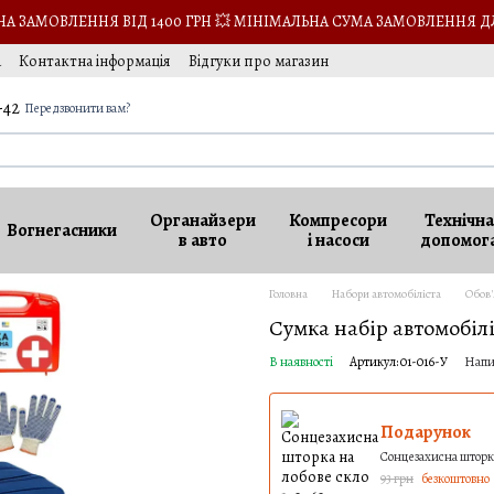
 ЗАМОВЛЕННЯ ВІД 1400 ГРН 💥 МІНІМАЛЬНА СУМА ЗАМОВЛЕННЯ Д
а
Контактна інформація
Відгуки про магазин
кансії
-42
Передзвонити вам?
Органайзери
Компресори
Технічна
Вогнегасники
в авто
і насоси
допомог
Головна
Набори автомобіліста
Обов'
Сумка набір автомобілі
В наявності
Артикул: 01-016-У
Напи
Подарунок
Сонцезахисна шторка
93 грн
безкоштовно