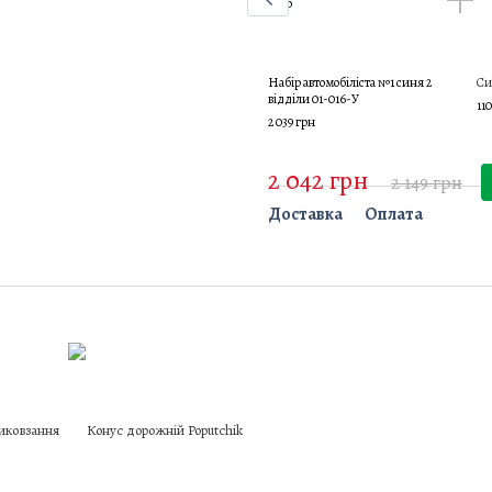
Набір автомобіліста №1 синя 2
Си
відділи 01-016-У
11
2 039 грн
2 042 грн
2 149 грн
Доставка
Оплата