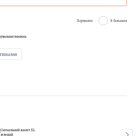
Порівняти
В бажання
чувальної знижки
стинами
Раз