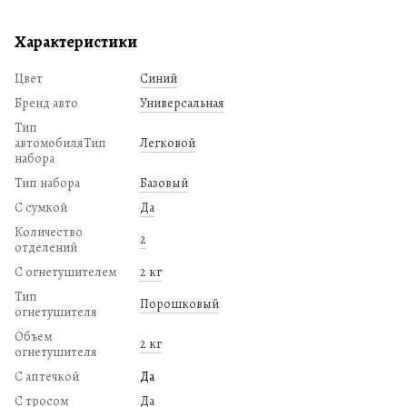
Характеристики
Цвет
Синий
Бренд авто
Универсальная
Тип
автомобиляТип
Легковой
набора
Тип набора
Базовый
С сумкой
Да
Количество
2
отделений
С огнетушителем
2 кг
Тип
Порошковый
огнетушителя
Объем
2 кг
огнетушителя
С аптечкой
Да
С тросом
Да