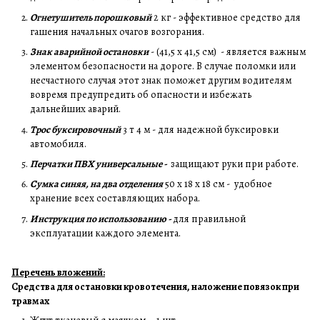
Огнетушитель порошковый
2 кг - эффективное средство для
гашения начальных очагов возгорания.
Знак аварийной остановки
- (41,5 х 41,5 см) - является важным
элементом безопасности на дороге. В случае поломки или
несчастного случая этот знак поможет другим водителям
вовремя предупредить об опасности и избежать
дальнейших аварий.
Трос буксировочный
3 т 4 м - для надежной буксировки
автомобиля.
Перчатки ПВХ универсальные -
защищают руки при работе.
Сумка синяя, на два отделения
50 х 18 х 18 см - удобное
хранение всех составляющих набора.
Инструкция по использованию -
для правильной
эксплуатации каждого элемента.
Перечень вложений:
Средства для остановки кровотечения, наложение повязок при
травмах