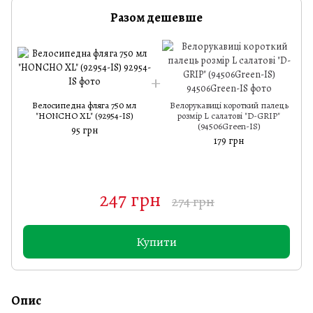
Разом дешевше
Велосипедна фляга 750 мл
Велорукавиці короткий палець
"HONCHO XL" (92954-IS)
розмір L салатові "D-GRIP"
(94506Green-IS)
95 грн
179 грн
247 грн
274 грн
Купити
Опис