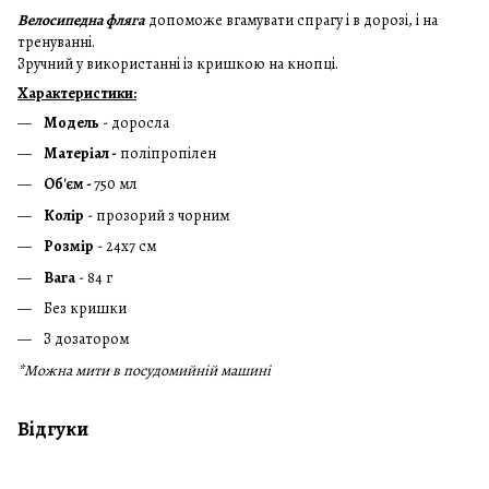
Велосипедна фляга
допоможе вгамувати спрагу і в дорозі, і на
тренуванні.
Зручний у використанні із кришкою на кнопці.
Характеристики:
Модель
- доросла
Матеріал -
поліпропілен
Об'єм -
750 мл
Колір
- прозорий з чорним
Розмір
- 24х7 см
Вага
- 84 г
Без кришки
З дозатором
*Можна мити в посудомийній машині
Відгуки