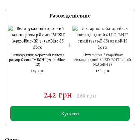
Разом дешевше
Велорукавиці короткий палець
Ліхтарик на батарейках
розмір S сині "MESH" (94520Blue-
світлодіодний 6 LED "ANT" синій
IS)
(92316B-IS)
143 грн
126 грн
242 грн
269 грн
Купити
Опис