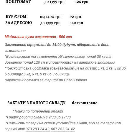
ПОШТОМАТ
до 1399 грн
100 грн
КУР'ЄРОМ
від 1400 грн
90 грн
ЗА АДРЕСОЮ
до 1399 грн
140 грн
Мінімальна сума замовлення - 500 грн
Замовлення
оформлені до 14:00 будуть відправлені в день
замовлення
*Вогнегасники т
а
замовлення
об’ємною вагою понад 30 кг та
довжиною понад 120 см відправляються на вантажне відділення
**Безкоштовна доставка вогнегасників діє на об'єми: 1 кг, 2 кг, 3 кг до
5 одиниць; 5 кг, 6 кг, 9 кг до 3 одиниць.
Вартість доставки за тарифами Нової Пошти
ЗАБРАТИ З НАШОГО СКЛАДУ безкоштовно
*Тільки по попередній оплаті
*Графік роботи складу з 9:30 до 17:30
*Наявність товару на складі уточнюйте в чаті, або за телефоном
гарячої лінії
073 283-24-42,
067 283-24-42