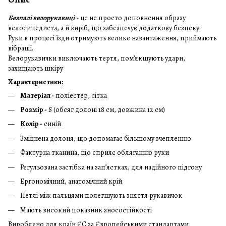
Безпалі велорукавиці
- це не просто доповнення образу
велосипедиста, а й виріб, що забезпечує додаткову безпеку.
Руки в процесі їзди отримують велике навантаження, приймають
вібрації.
Велорукавички виключають тертя, пом’якшують удари,
захищають шкіру
Характеристики:
Матеріал -
поліестер, сітка
Розмір -
S (обсяг долоні 18 см, довжина 12 см)
Колір -
синій
Зміцнена долоня, що допомагає більшому зчепленню
Фактурна тканина, що сприяє обляганню руки
Регульована застібка на зап’ястках, для надійного підгону
Ергономічний, анатомічний крій
Петлі між пальцями полегшують зняття рукавичок
Мають високий показник зносостійкості
Вироблено для країн ЄС за Європейськими стандартами