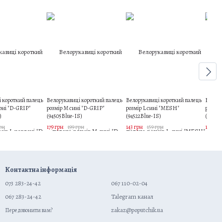
 короткий палець
Велорукавиці короткий палець
Велорукавиці короткий палець
Велору
воні "D-GRIP"
розмір M сині "D-GRIP"
розмір L сині "MESH"
розмір
)
(94505Blue-IS)
(94522Blue-IS)
(94507
грн
179 грн
199 грн
143 грн
159 грн
179 грн
Контактна інформація
073 283-24-42
067 110-02-04
067 283-24-42
Talegram канал
zakaz@poputchik.ua
Передзвонити вам?