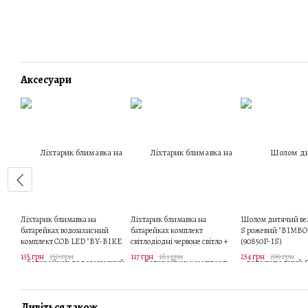
Аксесуари
Ліхтарик блимавка на
Ліхтарик блимавка на
Шолом дитячий ве
батарейках водозахисний
батарейках комплект
S рожевий "BIMBO
комплект COB LED "BY-BIKE
світлодіодні червоне світло +
(90850P-IS)
THREE" 2 шт (99173-IS)
біле світло 5+3 LED "TWINS" 2
135 грн
150 грн
117 грн
181 грн
254 грн
299 грн
шт (92306-IS)
Дивіться також