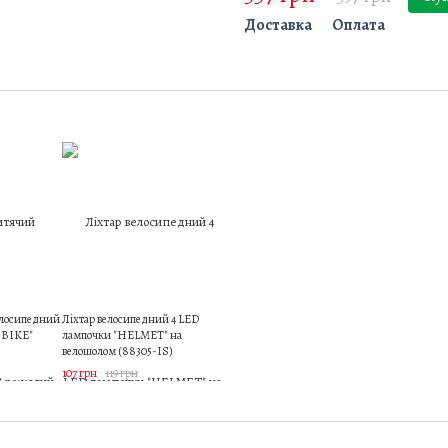
Доставка
Оплата
лосипедний
Ліхтар велосипедний 4 LED
 BIKE"
лампочки "HELMET" на
велошолом (88305-IS)
107 грн
119 грн