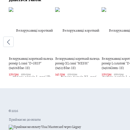
Велорукавиці короткий палець
Велорукавиці короткий палець
Велорукавиці коро
розмір L сині "D-GRIP"
розмір XL сині "MESH"
розмір L салатові "
(94506Blue-IS)
(94523Blue-IS)
(94506Green-IS)
179 грн
199 грн
143 грн
159 грн
179 грн
199 грн
© 2026
Приймаємо до оплати