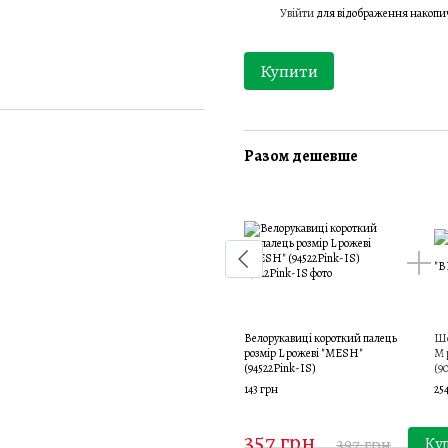
Увійти
для відображення накопи
%
Купити
Разом дешевше
Велорукавиці короткий палець
Шо
розмір L рожеві "MESH"
M 
(94522Pink-IS)
(9
143 грн
25
357 грн
397 грн
Ку