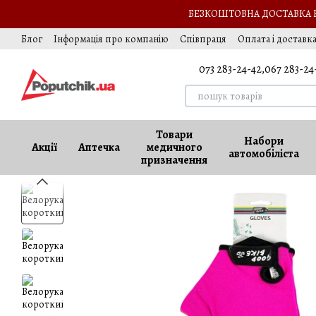
Перейти до основного контенту
БЕЗКОШТОВНА ДОСТАВКА НА
Блог
Інформація про компанію
Співпраця
Оплата і доставк
Подарунок автомобілісту
Обмін та повернення
Оферта
Ва
073 283-24-42,
067 283-24
Товари
Набори
Акції
Аптечка
медичного
автомобіліста
призначення