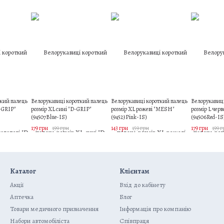
ткий палець
Велорукавиці короткий палець
Велорукавиці короткий палець
Велорукавиці
D-GRIP"
розмір XL сині "D-GRIP"
розмір XL рожеві "MESH"
розмір L чер
(94507Blue-IS)
(94523Pink-IS)
(94506Red-IS
179 грн
199 грн
143 грн
159 грн
179 грн
199 
Каталог
Клієнтам
Акції
Вхід до кабінету
Аптечка
Блог
Товари медичного призначення
Інформація про компанію
Набори автомобіліста
Співпраця