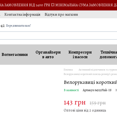
 ЗАМОВЛЕННЯ ВІД 1400 ГРН 💥 МІНІМАЛЬНА СУМА ЗАМОВЛЕННЯ Д
а
Контактна інформація
Відгуки про магазин
кансії
-42
Передзвонити вам?
Органайзери
Компресори
Технічна
Вогнегасники
в авто
і насоси
допомог
Головна
Активний відпочинок та туриз
Велорукавиці короткий палець розмір L рож
Велорукавиці короткий 
В наявності
Артикул: 94522Pink-IS
Н
143 грн
159 грн
Оптові ціни від 2 одиниць