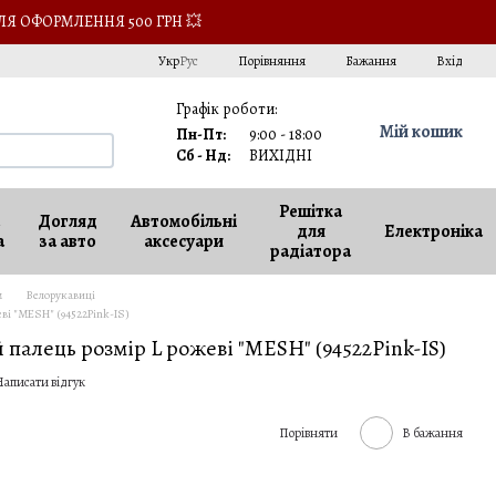
ЛЯ ОФОРМЛЕННЯ 500 ГРН 💥
Порівняння
Укр
Рус
Бажання
Вхід
Графік роботи:
Мій кошик
Пн-Пт:
9:00 - 18:00
Сб - Нд:
ВИХІДНІ
Решітка
Догляд
Автомобільні
для
Електроніка
а
за авто
аксесуари
радіатора
м
Велорукавиці
еві "MESH" (94522Pink-IS)
палець розмір L рожеві "MESH" (94522Pink-IS)
аписати відгук
Порівняти
В бажання