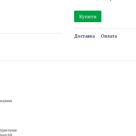
Купити
Доставка
Оплата
туристичне
oputchik