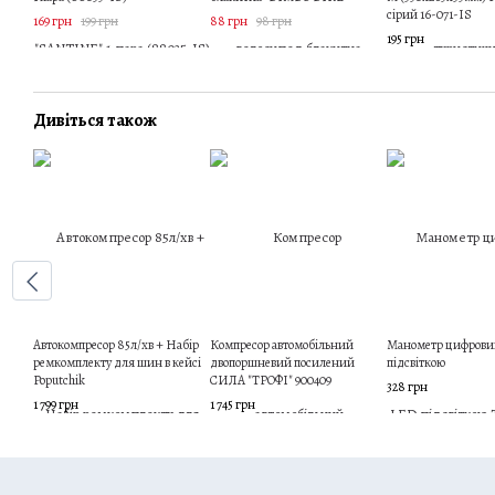
сірий 16-071-IS
169 грн
199 грн
88 грн
98 грн
195 грн
Дивіться також
Автокомпресор 85л/хв + Набір
Компресор автомобільний
Манометр цифрови
ремкомплекту для шин в кейсі
двопоршневий посилений
підсвіткою
Poputchik
СИЛА "ТРОФІ" 900409
328 грн
1 799 грн
1 745 грн