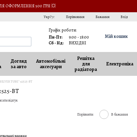
ЛЯ ОФОРМЛЕННЯ 500 ГРН 💥
Порівняння
Укр
Рус
Бажання
Вхід
Графік роботи:
Мій кошик
Пн-Пт:
9:00 - 18:00
Сб - Нд:
ВИХІДНІ
Решітка
Догляд
Автомобільні
для
Електроніка
а
за авто
аксесуари
радіатора
"SILVER TUBE" 92525-BT
2525-BT
сати відгук
Порівняти
В бажання
чувальної знижки