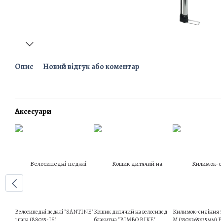
Опис
Новий відгук або коментар
Аксесуари
Велосипедні педалі "SANTINE"
Кошик дитячий на велосипед
Килимок-сидіння 
1 пара (88035-IS)
блакитна "BIMBO BIKE"
M (350х265х35мм) P