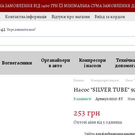
 ЗАМОВЛЕННЯ ВІД 1400 ГРН 💥 МІНІМАЛЬНА СУМА ЗАМОВЛЕННЯ Д
а
Контактна інформація
Відгуки про магазин
Виїзд за кордон
-42
Передзвонити вам?
Органайзери
Компресори
Технічна
Вогнегасники
в авто
і насоси
допомог
Головна
Компресори і насоси
Насос 
Насос "SILVER TUBE" 9
В наявності
Артикул: 92525-BT
Напи
253 грн
Оптові ціни від 5 одиниць
Увійти
для відображення накопи
%