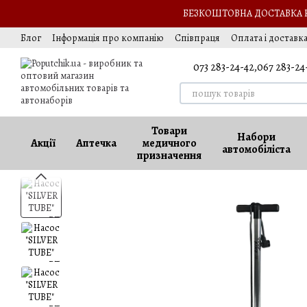
Перейти до основного контенту
БЕЗКОШТОВНА ДОСТАВКА НА
Блог
Інформація про компанію
Співпраця
Оплата і доставк
Обмін та повернення
Оферта
Вакансії
073 283-24-42,
067 283-24
Товари
Набори
Акції
Аптечка
медичного
автомобіліста
призначення