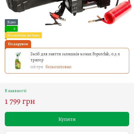
Відео
6
Безкоштовна доставка
Подарунок
Засіб для зняття залишків комах Poputchik, 0,5 л
тригер
118 грн
безкоштовно
В наявності
1 799 грн
Купити