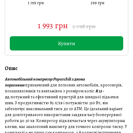
1 799 грн
299 грн
1 993 грн
2 098 грн
Купити
Опис
Автомобільний компресор Poputchik з двома
поршнями
призначений для легкових автомобілів, кросоверів,
позашляховиків та вантажівок з розміром коліс
R 13 -
23,
потужний та ефективний пристрій для швидкої підкачки
шин. З продуктивністю 85 л/хв і потужністю 350 Вт, він
забезпечує максимальний тиск до 10 АТМ. Це ідеальний варіант
для довготривалого використання завдяки часу безперервної
роботи до 30 хв. Компресор підключається через акумуляторны
клеми, має аналоговий манометр для точного контролю тиску. У
комплекті є не лише сам компресор, а й корисні інструменти