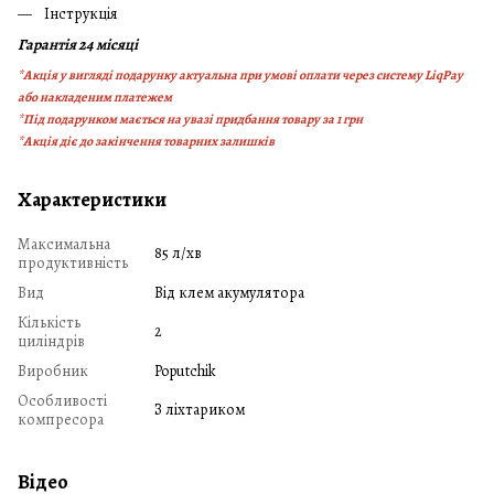
Інструкція
Гарантія 24 місяці
*Акція у вигляді подарунку актуальна при умові оплати через систему LiqPay
або накладеним платежем
*Під подарунком мається на увазі придбання товару за 1 грн
*Акція діє до закінчення товарних залишків
Характеристики
Максимальна
85 л/хв
продуктивність
Вид
Від клем акумулятора
Кількість
2
циліндрів
Виробник
Poputchik
Особливості
З ліхтариком
компресора
Відео