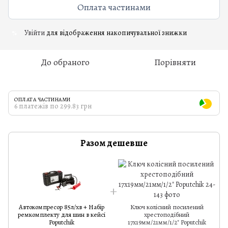
Оплата частинами
Увійти
для відображення накопичувальної знижки
%
До обраного
Порівняти
ОПЛАТА ЧАСТИНАМИ
6 платежів по 299.83 грн
Разом дешевше
Автокомпресор 85л/хв + Набір
Ключ колісний посилений
ремкомплекту для шин в кейсі
хрестоподібний
Poputchik
17х19мм/21мм/1/2" Poputchik