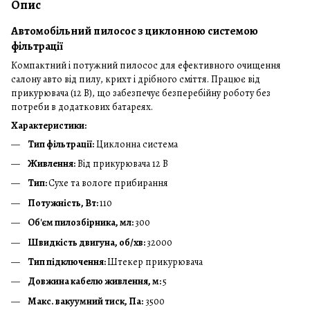
Опис
Автомобільний пилосос з циклонною системою
фільтрації
Компактний і потужний пилосос для ефективного очищення
салону авто від пилу, крихт і дрібного сміття. Працює від
прикурювача (12 В), що забезпечує безперебійну роботу без
потреби в додаткових батареях.
Характеристики:
Тип фільтрації:
Циклонна система
Живлення:
Від прикурювача 12 В
Тип:
Сухе та вологе прибирання
Потужність, Вт:
110
Об'єм пилозбірника, мл:
300
Швидкість двигуна, об/хв:
32000
Тип підключення:
Штекер прикурювача
Довжина кабелю живлення, м:
5
Макс. вакуумний тиск, Па:
3500