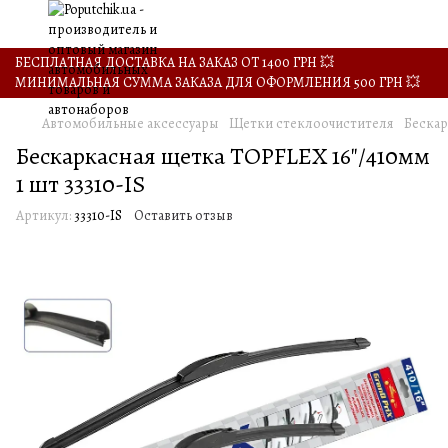
БЕСПЛАТНАЯ ДОСТАВКА НА ЗАКАЗ ОТ 1400 ГРН 💥
МИНИМАЛЬНАЯ СУММА ЗАКАЗА ДЛЯ ОФОРМЛЕНИЯ 500 ГРН 💥
Автомобильные аксессуары
Щетки стеклоочистителя
Бескар
Бескаркасная щетка TOPFLEX 16"/410мм
1 шт 33310-IS
Артикул:
33310-IS
Оставить отзыв