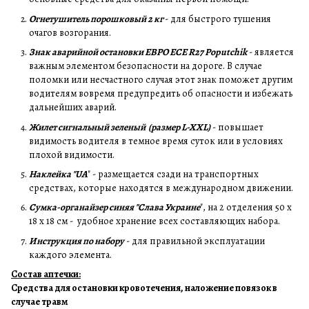
Огнетушитель порошковый 2 кг
- для быстрого тушения
очагов возгорания.
Знак аварийной остановки ЕВРО ECE R27 Poputchik
- является
важным элементом безопасности на дороге. В случае
поломки или несчастного случая этот знак поможет другим
водителям вовремя предупредить об опасности и избежать
дальнейших аварий.
Жилет сигнальный зеленый (размер L-XXL)
- повышает
видимость водителя в темное время суток или в условиях
плохой видимости.
Наклейка "UA
" - размещается сзади на транспортных
средствах, которые находятся в международном движении.
Сумка-органайзер синяя "Слава Украине
", на 2 отделения 50 х
18 х 18 см - удобное хранение всех составляющих набора.
Инструкция по набору
- для правильной эксплуатации
каждого элемента.
Состав аптечки:
Средства для остановки кровотечения, наложение повязок в
случае травм