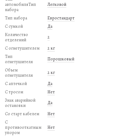
автомобиляТип
Легковой
набора
Тип набора
Евростандарт
С сумкой
Да
Количество
2
отделений
С огнетушителем
2 кг
Тип
Порошковый
огнетушителя
Объем
2 кг
огнетушителя
С аптечкой
Да
С тросом
Нет
Знак аварийной
Да
остановки
Со старт кабелем
Нет
С
противооткатным
Нет
упором