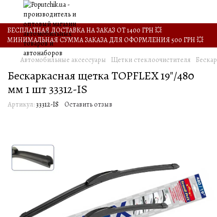
БЕСПЛАТНАЯ ДОСТАВКА НА ЗАКАЗ ОТ 1400 ГРН 💥
МИНИМАЛЬНАЯ СУММА ЗАКАЗА ДЛЯ ОФОРМЛЕНИЯ 500 ГРН 💥
Автомобильные аксессуары
Щетки стеклоочистителя
Бескар
Бескаркасная щетка TOPFLEX 19"/480
мм 1 шт 33312-IS
Артикул:
33312-IS
Оставить отзыв