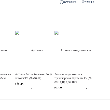
Доставка
Оплата
рмическое
Аптечка Автомобильная-2 от 9
Аптечка медицинская
10 см
человекТУ (02-011-П)
транспортная Poputchik ТУ (02-
001-ДП) Дой-Пак
585 грн
99 грн