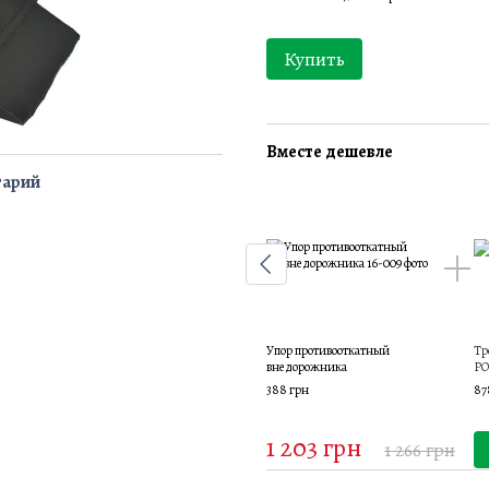
Купить
Вместе дешевле
тарий
Упор противооткатный
Тр
внедорожника
PO
388 грн
87
1 203 грн
1 266 грн