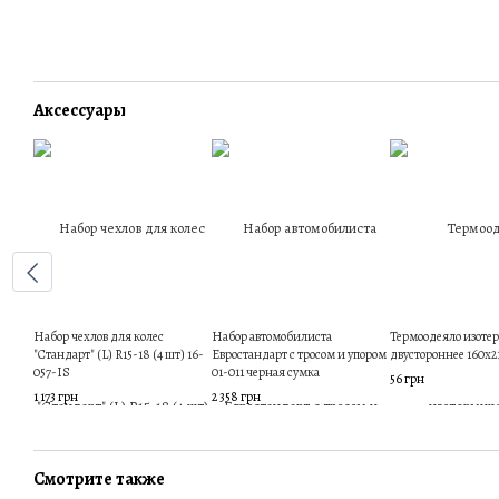
Аксессуары
Набор чехлов для колес
Набор автомобилиста
Термоодеяло изоте
"Стандарт" (L) R15-18 (4 шт) 16-
Евростандарт с тросом и упором
двустороннее 160х2
057-IS
01-011 черная сумка
56 грн
1 173 грн
2 358 грн
Смотрите также