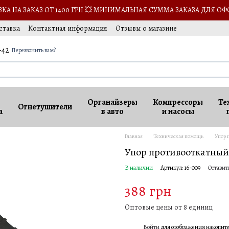
А НА ЗАКАЗ ОТ 1400 ГРН 💥 МИНИМАЛЬНАЯ СУММА ЗАКАЗА ДЛЯ ОФ
ставка
Контактная информация
Отзывы о магазине
сии
-42
Перезвонить вам?
Органайзеры
Компрессоры
Те
Огнетушители
а
в авто
и насосы
Главная
Техническая помощь
Упор 
Упор противооткатны
В наличии
Артикул: 16-009
Оставит
388 грн
Оптовые цены от 8 единиц
Войти
для отображения накопит
%