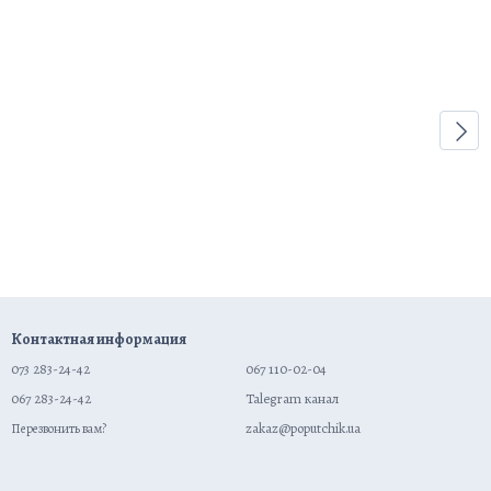
Контактная информация
073 283-24-42
067 110-02-04
067 283-24-42
Talegram канал
zakaz@poputchik.ua
Перезвонить вам?