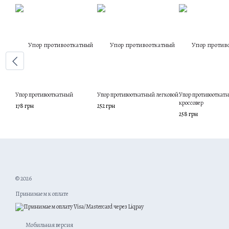
Упор противооткатный
Упор противооткатный легковой
Упор противооткат
кроссовер
178 грн
252 грн
258 грн
© 2026
Принимаем к оплате
Мобильная версия