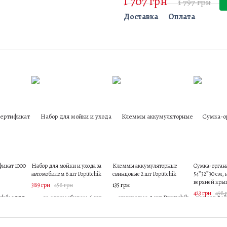
1 707 грн
1 797 грн
Доставка
Оплата
икат 1000
Набор для мойки и ухода за
Клеммы аккумуляторные
Сумка-органа
автомобилем 6 шт Poputchik
свинцовые 2 шт Poputchik
54*32*30 см, 
верхней кры
389 грн
458 грн
135 грн
423 грн
498 