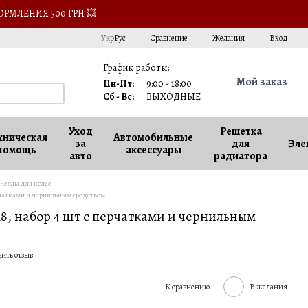
ОРМЛЕНИЯ 500 ГРН 💥
Сравнение
Укр
Рус
Желания
Вход
График работы:
Мой заказ
Пн-Пт:
9:00 - 18:00
Сб - Вс:
ВЫХОДНЫЕ
Уход
Решетка
хническая
Автомобильные
за
для
Эле
помощь
аксессуары
авто
радиатора
Чехлы для колес
ерчатками и чернильным средством
-18, набор 4 шт с перчатками и чернильным
вить отзыв
К сравнению
В желания