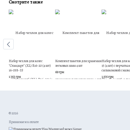
Смотрите также
Набор чехлов для колес
Комплект пакетов для хранения
Набор чехлов для к
"Стандарт" (XL) R16-20 (4 шт)
легковых шин 4 шт
15 (4 шт) с перчатка
16-058-IS
силиконовой смазк
69 грн
1 363 грн
1 156 грн
© 2026
Принимаем к оплате