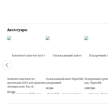
Аксессуары
Комплект пакетов п/эт с
Охлаждающий пакет Poputchik,
Подарочный сертиф
перчатками ПВХ для хранения
одноразовый
грн, Poputchik
легковых колес R14-18,
26 грн
1 000 грн
Poputchik белого цвета (4шт)
86 грн