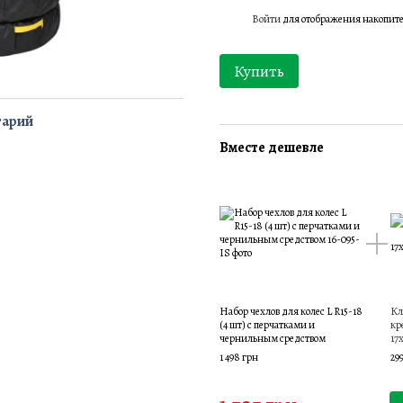
Войти
для отображения накопит
%
Купить
тарий
Вместе дешевле
Набор чехлов для колес L R15-18
Кл
(4 шт) с перчатками и
кр
чернильным средством
17
1 498 грн
29