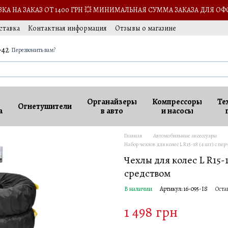
А НА ЗАКАЗ ОТ 1400 ГРН 💥 МИНИМАЛЬНАЯ СУММА ЗАКАЗА ДЛЯ ОФ
ставка
Контактная информация
Отзывы о магазине
сии
-42
Перезвонить вам?
Органайзеры
Компрессоры
Те
Огнетушители
а
в авто
и насосы
Главная
Автомобильные аксессуары
Набор чехлов для колес L R15-18 (4 шт) с п
Чехлы для колес L R15
средством
В наличии
Артикул: 16-095-IS
Оста
1 498 грн