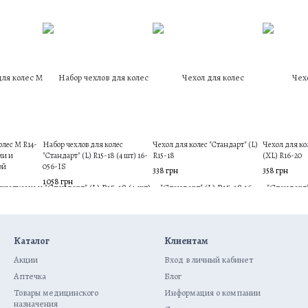
олес M R14-
Набор чехлов для колес
Чехол для колес "Стандарт" (L)
Чехол для ко
ми и
"Стандарт" (L) R15-18 (4 шт) 16-
R15-18
(XL) R16-20
ой
056-IS
338 грн
358 грн
1 058 грн
Каталог
Клиентам
Акции
Вход в личный кабинет
Аптечка
Блог
Товары медицинского
Информация о компании
назначения