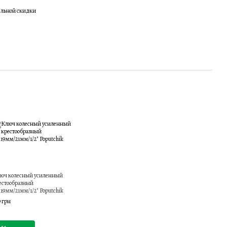
ельной скидки
юч колесный усиленный
естообразный
х19мм/21мм/1/2" Poputchik
9 грн