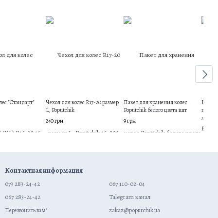
лес "Стандарт"
Чехол для колес R17-20 размер
Пакет для хранения колес
Компле
L, Poputchik
Poputchik белого цвета 1шт
перча
легков
240 грн
9 грн
Poputc
86 грн
Контактная информация
073 283-24-42
067 110-02-04
067 283-24-42
Talegram канал
zakaz@poputchik.ua
Перезвонить вам?