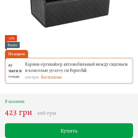
−15%
Видео
Подарок
Карман-органайзер автомобильный между сиденьем
и консолью 35×10×5 см Poputchik
149 грн
бесплатно
В наличии
423 грн
498 грн
Купить