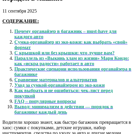
11 сентября 2025
СОДЕРЖАНИЕ:
Почему органайзер в багажник – must-have для
каждого авто
Сумка-органайзер из эко-кожи: как выбрать «свой»
формат
С крышкой или без крышки: что лучше вам?
Параллель из «Выкинь хлам из жизни» Мари Кондо:
как «искра радости» работает в авто
Практические сценарии использования органайзера в
багажнике
Сравнение материалов и альтернатив
Уход за сумкой-органайзером из эко-кожи
Как выбрать и не ошибиться: чек-лист перед
покупкой
FAQ – популярные вопросы
Вывод: минимализм в действии — порядок в
багажнике каждый день
Водители хорошо знают, как быстро багажник превращается в
хаос: сумки с покупками, детские игрушки, набор
инструментов, средства по уходу за авто и другие мелочи