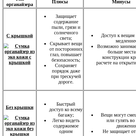
Плюсы
Минусы
органайзера
Защищает
содержание
пыли, грязи и
солнечного
Доступ к вещам
С крышкой
света;
медленне
Скрывает вещи
Возможно занимае
от посторонних
больше места 
глаз, повышает
конструкции кр
безопасность;
расчете на открыт
Сохраняет
порядок даже
при трескучей
дороге.
Быстрый
Без крышки
доступ ко всему
багажу;
Вещи могут сме
Легко видеть
или гулять во
содержимое
движения
одним
Не защищает от