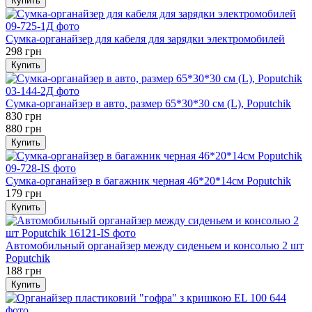
Купить
Сумка-органайзер для кабеля для зарядки электромобилей
298 грн
Купить
Сумка-органайзер в авто, размер 65*30*30 см (L), Poputchik
830 грн
880 грн
Купить
Сумка-органайзер в багажник черная 46*20*14см Poputchik
179 грн
Купить
Автомобильный органайзер между сиденьем и консолью 2 шт
Poputchik
188 грн
Купить