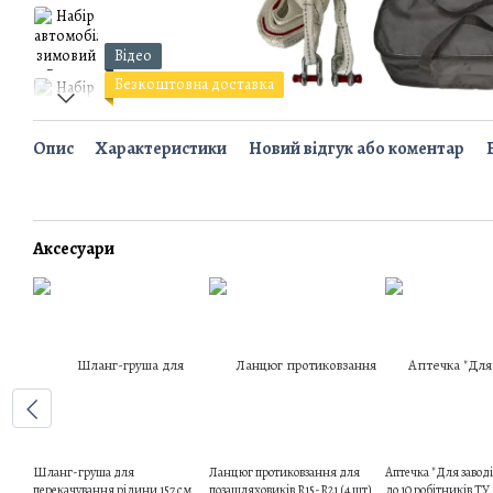
Відео
Безкоштовна доставка
Опис
Характеристики
Новий відгук або коментар
Аксесуари
Шланг-груша для
Ланцюг протиковзання для
Аптечка "Для заводів
перекачування рідини 157 см
позашляховиків R15-R21 (4 шт)
до 10 робітників ТУ