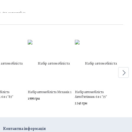
біліста
Набір автомобіліста Механік 1
Набір автомобіліста
6 в 1 "85"
АвтоРятівник 6 в 1 "35"
1 999 грн
2 345 грн
Контактна інформація