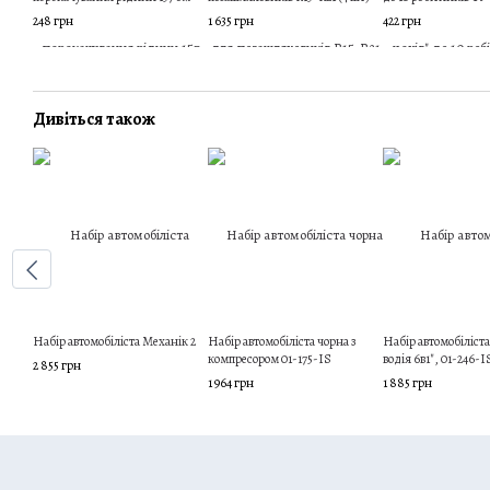
248 грн
1 635 грн
422 грн
Дивіться також
Набір автомобіліста Механік 2
Набір автомобіліста чорна з
Набір автомобіліст
компресором 01-175-IS
водія 6в1", 01-246-I
2 855 грн
1 964 грн
1 885 грн