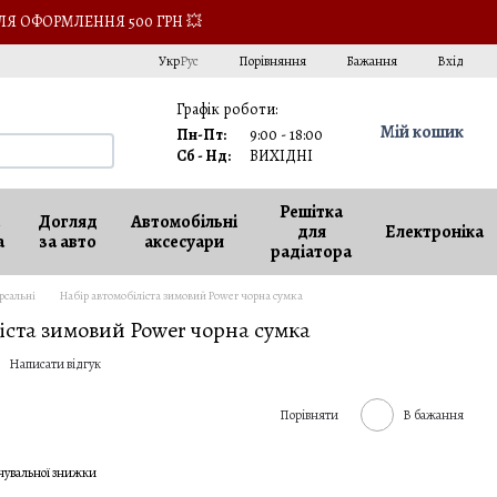
ЛЯ ОФОРМЛЕННЯ 500 ГРН 💥
Порівняння
Укр
Рус
Бажання
Вхід
Графік роботи:
Мій кошик
Пн-Пт:
9:00 - 18:00
Сб - Нд:
ВИХІДНІ
Решітка
Догляд
Автомобільні
для
Електроніка
а
за авто
аксесуари
радіатора
рсальні
Набір автомобіліста зимовий Power чорна сумка
іста зимовий Power чорна сумка
Написати відгук
Порівняти
В бажання
чувальної знижки