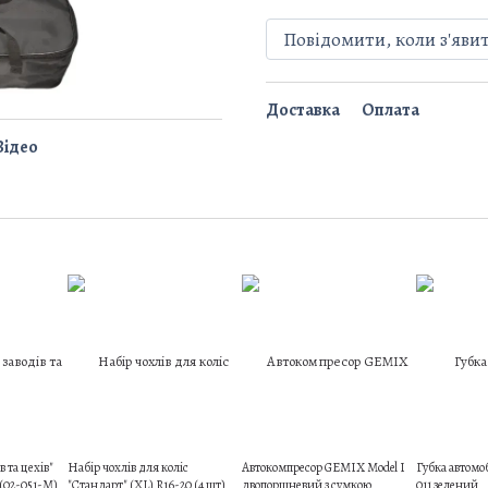
Повідомити, коли з'яви
Доставка
Оплата
Відео
 та цехів"
Набір чохлів для коліс
Автокомпресор GEMIX Model I
Губка автомо
 (02-051-М)
"Стандарт" (XL) R16-20 (4 шт)
двопоршневий з сумкою,
011 зелений