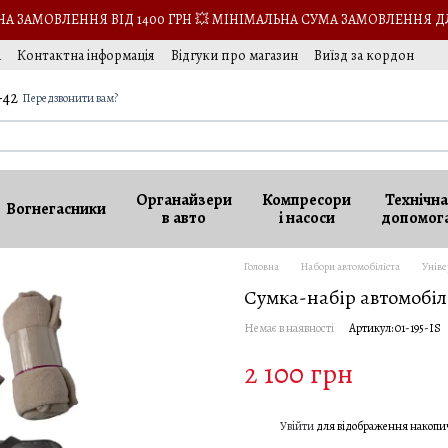
 ЗАМОВЛЕННЯ ВІД 1400 ГРН 💥 МІНІМАЛЬНА СУМА ЗАМОВЛЕННЯ Д
а
Контактна інформація
Відгуки про магазин
Виїзд за кордон
-42
Передзвонити вам?
Органайзери
Компресори
Технічна
Вогнегасники
в авто
і насоси
допомог
Головна
Набори автомобіліста
Уніве
Сумка-набір автомобіл
Немає в наявності
Артикул: 01-195-IS
2 100 грн
Увійти
для відображення накопи
%