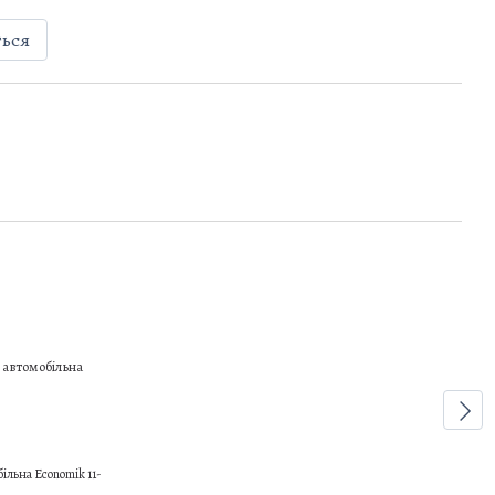
ться
більна Economik 11-