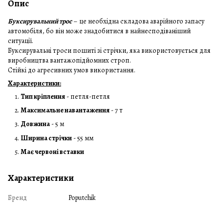
Опис
Буксирувальний трос
– це необхідна складова аварійного запасу
автомобіля, бо він може знадобитися в найнесподіваніший
ситуації.
Буксирувальні троси пошиті зі стрічки, яка використовується для
виробництва вантажопідйомних строп.
Стійкі до агресивних умов використання.
Характеристики:
Тип кріплення
- петля-петля
Максимальне навантаження
- 7 т
Довжина
- 5 м
Ширина стрічки
- 55 мм
Має червоні вставки
Характеристики
Бренд
Poputchik