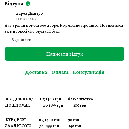
Відгуки
1
Баров Дмитро
23.11.2024 в 15:25
На перший погляд все добре. Нормально прошито. Подивимося
як в процесі експлуатації буде.
Відповісти
Написати відгук
Доставка
Оплата
Консультація
ВІДДІЛЕННЯ/
від 1400 грн
безкоштовно
ПОШТОМАТ
до 1399 грн
100 грн
КУР'ЄРОМ
від 1400 грн
90 грн
ЗА АДРЕСОЮ
до 1399 грн
140 грн