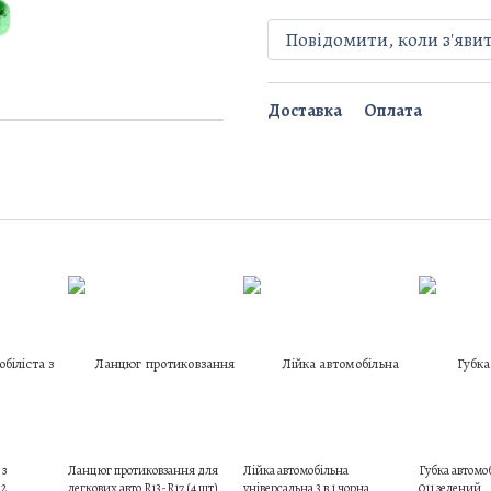
Повідомити, коли з'яви
Доставка
Оплата
 з
Ланцюг протиковзання для
Лійка автомобільна
Губка автомо
-2
легкових авто R13-R17 (4 шт)
універсальна 3 в 1 чорна
011 зелений