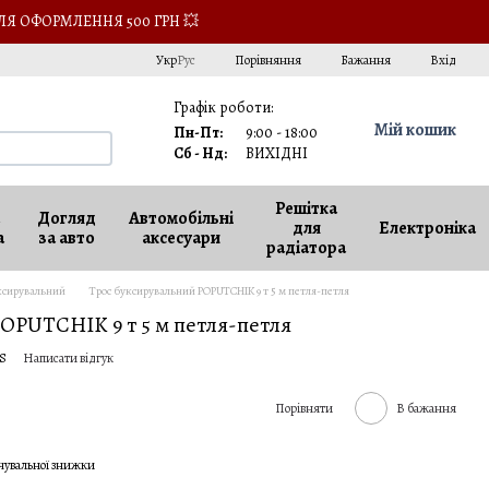
ЛЯ ОФОРМЛЕННЯ 500 ГРН 💥
Порівняння
Укр
Рус
Бажання
Вхід
Графік роботи:
Мій кошик
Пн-Пт:
9:00 - 18:00
Сб - Нд:
ВИХІДНІ
Решітка
Догляд
Автомобільні
для
Електроніка
а
за авто
аксесуари
радіатора
ксирувальний
Трос буксирувальний POPUTCHIK 9 т 5 м петля-петля
OPUTCHIK 9 т 5 м петля-петля
IS
Написати відгук
Порівняти
В бажання
чувальної знижки