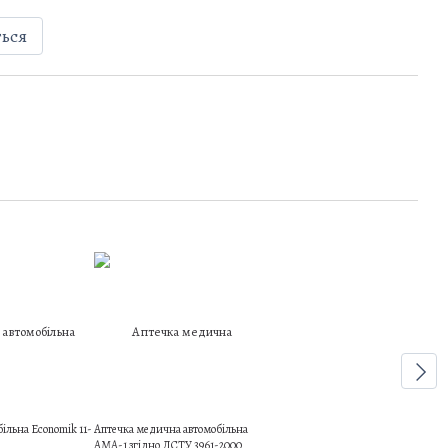
ться
більна Economik 11-
Аптечка медична автомобільна
АМА-1 згідно ДСТУ 3961-2000