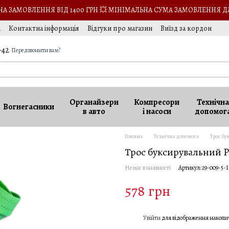
 ЗАМОВЛЕННЯ ВІД 1400 ГРН 💥 МІНІМАЛЬНА СУМА ЗАМОВЛЕННЯ Д
а
Контактна інформація
Відгуки про магазин
Виїзд за кордон
-42
Передзвонити вам?
Органайзери
Компресори
Технічна
Вогнегасники
в авто
і насоси
допомог
Головна
Технічна допомога
Трос бу
Трос буксирувальний P
Немає в наявності
Артикул: 29-009-5-
578 грн
Увійти
для відображення накопи
%