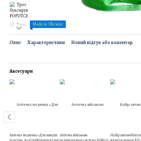
Made in Ukraine
Опис
Характеристики
Новий відгук або коментар
Аксесуари
Аптечка медична «Для заводів
Аптечка військова
Набір автомобіліста
та цехів» до 30 робітників згідно
індивідуальна система Molle 02-
вогнегасником ВП